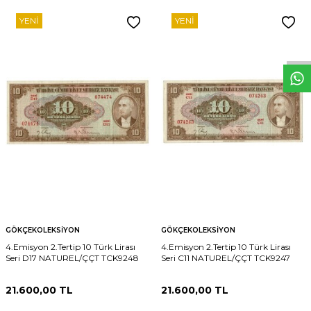
YENI
YENI
W
h
t
s
p
p
D
e
s
e
H
a
t
t
GÖKÇEKOLEKSIYON
GÖKÇEKOLEKSIYON
4.Emisyon 2.Tertip 10 Türk Lirası
4.Emisyon 2.Tertip 10 Türk Lirası
Seri D17 NATUREL/ÇÇT TCK9248
Seri C11 NATUREL/ÇÇT TCK9247
21.600,00
TL
21.600,00
TL