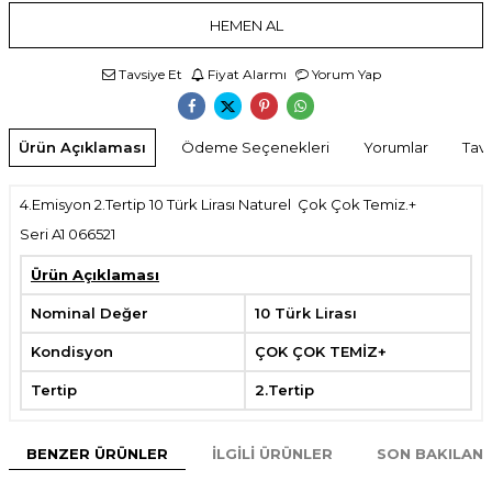
HEMEN AL
Tavsiye Et
Fiyat Alarmı
Yorum Yap
Ürün Açıklaması
Ödeme Seçenekleri
Yorumlar
Tavs
4.Emisyon 2.Tertip 10 Türk Lirası Naturel Çok Çok Temiz.+
Seri A1 066521
Ürün Açıklaması
Nominal Değer
10 Türk Lirası
Kondisyon
ÇOK ÇOK TEMİZ+
Tertip
2.Tertip
BENZER ÜRÜNLER
İLGILI ÜRÜNLER
SON BAKILAN