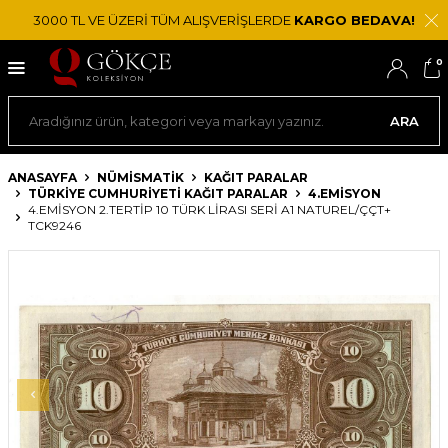
3000 TL VE ÜZERİ TÜM ALIŞVERİŞLERDE
KARGO BEDAVA!
0
ARA
ANASAYFA
NÜMİSMATİK
KAĞIT PARALAR
TÜRKIYE CUMHURIYETI KAĞIT PARALAR
4.EMISYON
4.EMISYON 2.TERTIP 10 TÜRK LIRASI SERI A1 NATUREL/ÇÇT+
TCK9246