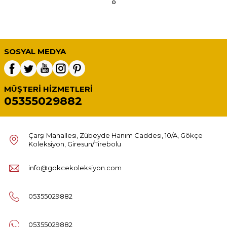
SOSYAL MEDYA
MÜŞTERI HIZMETLERI
05355029882
Çarşı Mahallesi, Zübeyde Hanım Caddesi, 10/A, Gökçe
Koleksiyon, Giresun/Tirebolu
info@gokcekoleksiyon.com
05355029882
05355029882