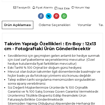
Tavsiye Et
Fiyat Alarmı
Yorum Yap
Not Ekle
Ürün Açıklaması
Ödeme Seçenekleri
Yorumlar
Tavs
Takvim Yaprağı Özellikleri : En-Boy : 12x13
cm
- Fotoğraftaki Ürün Gönderilecektir
Sevdikleriniz için geçmişten gelen anlamlı bir hediye sunmak
için özel zarf paketleme seçeneklerimiz mevcuttur. (Özel
hediye kutularında fiyat farklılıkları mevcuttur)
Eski Tarihli % 100 Orjinal bir doğum günü hediyesi.
Mevcut olan bütün takvimler ilgili dönemlerinde basılmıştır ve
hiçbir baskı ya da fotokopi yöntemi söz konusu değildir.
Talep edilen tarihi sorgulama menümüzden sorguladıktan
sonra sipariş verebilirsiniz.
Siz Değerli Müşterilerimize Ürünlerde % 100 Orjinallik
Garantisi ve % 100 Satış Sonrası
Güven Garantisi Vermektedir.
Ürünlerimiz Titizlikle Ekspertiz Edilip Resimdeki Ürün
Faturasıyla Birlikte Gönderilmektedir.
Sitemizden Yapmış Olduğunuz Alışverişlerde Herhangi Bir