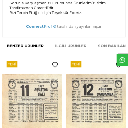
Sorunla Karşılaşmanız Durumunda Ürünlerimiz Bizim
Tarafımızdan Garantilidir.
Bizi Tercih Ettiğiniz İçin Teşekkür Ederiz.
Connect
Prof ©
tarafından yayınlanmıştır.
W
h
t
s
p
p
D
e
s
e
H
a
t
t
BENZER ÜRÜNLER
İLGILI ÜRÜNLER
SON BAKILAN
YENI
YENI