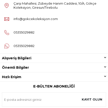
Çarşı Mahallesi, Zübeyde Hanım Caddesi, 10/A, Gökçe
Koleksiyon, Giresun/Tirebolu
info@gokcekoleksiyon.com
05355029882
05355029882
Alışveriş Bilgileri
Önemli Bilgiler
Hızlı Erişim
E-BÜLTEN ABONELIĞI
KAYIT OLUN