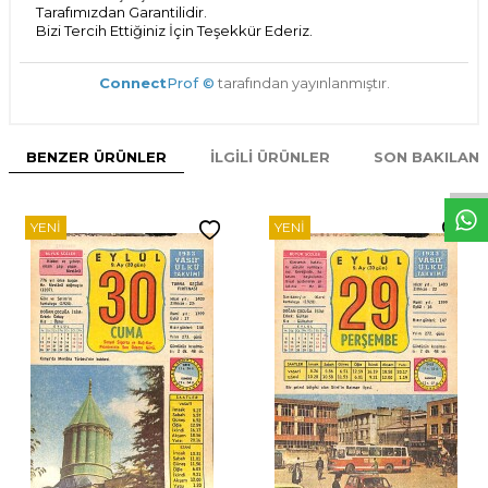
Tarafımızdan Garantilidir.
Bizi Tercih Ettiğiniz İçin Teşekkür Ederiz.
Connect
Prof ©
tarafından yayınlanmıştır.
W
h
t
s
p
p
D
e
s
e
H
a
t
t
BENZER ÜRÜNLER
İLGILI ÜRÜNLER
SON BAKILAN
YENI
YENI