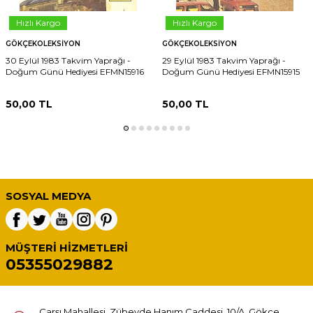
Hızlı Kargo
Hızlı Kargo
GÖKÇEKOLEKSIYON
GÖKÇEKOLEKSIYON
30 Eylül 1983 Takvim Yaprağı -
29 Eylül 1983 Takvim Yaprağı -
Doğum Günü Hediyesi EFMN15916
Doğum Günü Hediyesi EFMN15915
50,00
TL
50,00
TL
SOSYAL MEDYA
MÜŞTERI HIZMETLERI
05355029882
Çarşı Mahallesi, Zübeyde Hanım Caddesi, 10/A, Gökçe