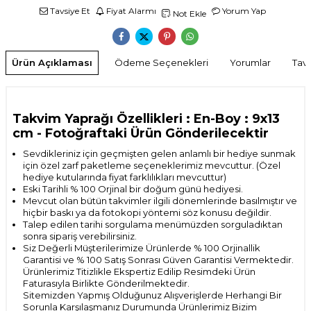
Tavsiye Et
Fiyat Alarmı
Yorum Yap
Not Ekle
Ürün Açıklaması
Ödeme Seçenekleri
Yorumlar
Tavs
Takvim Yaprağı Özellikleri : En-Boy : 9x13
cm
- Fotoğraftaki Ürün Gönderilecektir
Sevdikleriniz için geçmişten gelen anlamlı bir hediye sunmak
için özel zarf paketleme seçeneklerimiz mevcuttur. (Özel
hediye kutularında fiyat farklılıkları mevcuttur)
Eski Tarihli % 100 Orjinal bir doğum günü hediyesi.
Mevcut olan bütün takvimler ilgili dönemlerinde basılmıştır ve
hiçbir baskı ya da fotokopi yöntemi söz konusu değildir.
Talep edilen tarihi sorgulama menümüzden sorguladıktan
sonra sipariş verebilirsiniz.
Siz Değerli Müşterilerimize Ürünlerde % 100 Orjinallik
Garantisi ve % 100 Satış Sonrası
Güven Garantisi Vermektedir.
Ürünlerimiz Titizlikle Ekspertiz Edilip Resimdeki Ürün
Faturasıyla Birlikte Gönderilmektedir.
Sitemizden Yapmış Olduğunuz Alışverişlerde Herhangi Bir
Sorunla Karşılaşmanız Durumunda Ürünlerimiz Bizim