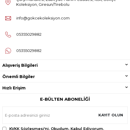
Koleksiyon, Giresun/Tirebolu
info@gokcekoleksiyon.com
05355029882
05355029882
Alışveriş Bilgileri
Önemli Bilgiler
Hızlı Erişim
E-BÜLTEN ABONELIĞI
KAYIT OLUN
KVKK Sözleşmesi'ni
, Okudum, Kabul Ediyorum.