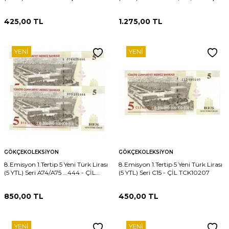
TCK10210
425,00
TL
1.275,00
TL
YENI
YENI
GÖKÇEKOLEKSIYON
GÖKÇEKOLEKSIYON
8.Emisyon 1.Tertip 5 Yeni Türk Lirası
8.Emisyon 1.Tertip 5 Yeni Türk Lirası
(5 YTL) Seri A74/A75 ...444 - ÇİL
(5 YTL) Seri C15 - ÇİL TCK10207
TCK10209
850,00
TL
450,00
TL
YENI
YENI