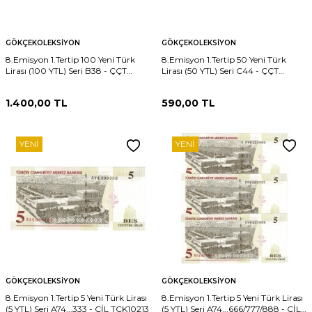
GÖKÇEKOLEKSIYON
GÖKÇEKOLEKSIYON
8.Emisyon 1.Tertip 100 Yeni Türk
8.Emisyon 1.Tertip 50 Yeni Türk
Lirası (100 YTL) Seri B38 - ÇÇT
Lirası (50 YTL) Seri C44 - ÇÇT
TCK10225
TCK10216
1.400,00
TL
590,00
TL
YENI
YENI
GÖKÇEKOLEKSIYON
GÖKÇEKOLEKSIYON
8.Emisyon 1.Tertip 5 Yeni Türk Lirası
8.Emisyon 1.Tertip 5 Yeni Türk Lirası
(5 YTL) Seri A74...333 - ÇİL TCK10213
(5 YTL) Seri A74...666/777/888 - ÇİL