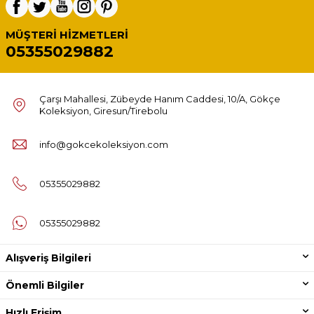
MÜŞTERI HIZMETLERI
05355029882
Çarşı Mahallesi, Zübeyde Hanım Caddesi, 10/A, Gökçe
Koleksiyon, Giresun/Tirebolu
info@gokcekoleksiyon.com
05355029882
05355029882
Alışveriş Bilgileri
Önemli Bilgiler
Hızlı Erişim