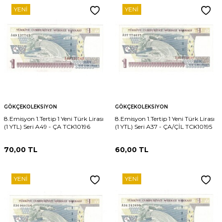
YENI
YENI
GÖKÇEKOLEKSIYON
GÖKÇEKOLEKSIYON
8.Emisyon 1.Tertip 1 Yeni Türk Lirası
8.Emisyon 1.Tertip 1 Yeni Türk Lirası
(1 YTL) Seri A49 - ÇA TCK10196
(1 YTL) Seri A37 - ÇA/ÇİL TCK10195
70,00
TL
60,00
TL
YENI
YENI