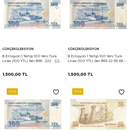
GÖKÇEKOLEKSIYON
GÖKÇEKOLEKSIYON
8.Emisyon 1.Tertip 100 Yeni Türk
8.Emisyon 1.Tertip 100 Yeni Türk
Lirası (100 YTL) Seri B69...222 - ÇÇT
Lirası (100 YTL) Seri B53 22-55-66 -
TCK10227
ÇT+ TCK10226
1.500,00
TL
1.500,00
TL
YENI
YENI