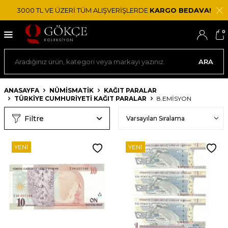
3000 TL VE ÜZERİ TÜM ALIŞVERİŞLERDE
KARGO BEDAVA!
0
ARA
ANASAYFA
NÜMİSMATİK
KAĞIT PARALAR
TÜRKIYE CUMHURIYETI KAĞIT PARALAR
8.EMISYON
Filtre
YENI
YENI