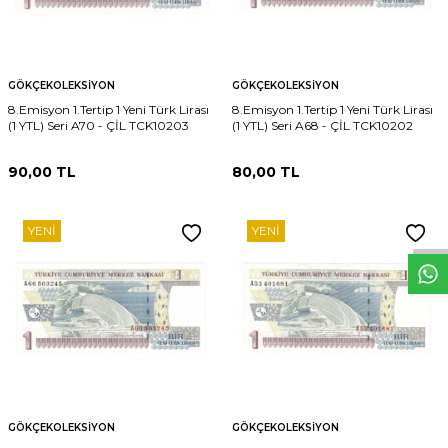
GÖKÇEKOLEKSIYON
GÖKÇEKOLEKSIYON
8.Emisyon 1.Tertip 1 Yeni Türk Lirası
8.Emisyon 1.Tertip 1 Yeni Türk Lirası
(1 YTL) Seri A70 - ÇİL TCK10203
(1 YTL) Seri A68 - ÇİL TCK10202
90,00
TL
80,00
TL
W
h
t
s
p
p
D
e
s
e
H
a
t
t
YENI
YENI
GÖKÇEKOLEKSIYON
GÖKÇEKOLEKSIYON