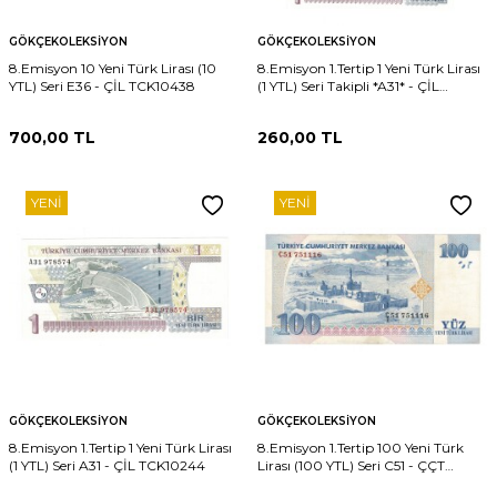
GÖKÇEKOLEKSIYON
GÖKÇEKOLEKSIYON
8.Emisyon 10 Yeni Türk Lirası (10
8.Emisyon 1.Tertip 1 Yeni Türk Lirası
YTL) Seri E36 - ÇİL TCK10438
(1 YTL) Seri Takipli *A31* - ÇİL
TCK10245
700,00
TL
260,00
TL
YENI
YENI
GÖKÇEKOLEKSIYON
GÖKÇEKOLEKSIYON
8.Emisyon 1.Tertip 1 Yeni Türk Lirası
8.Emisyon 1.Tertip 100 Yeni Türk
(1 YTL) Seri A31 - ÇİL TCK10244
Lirası (100 YTL) Seri C51 - ÇÇT
TCK10232