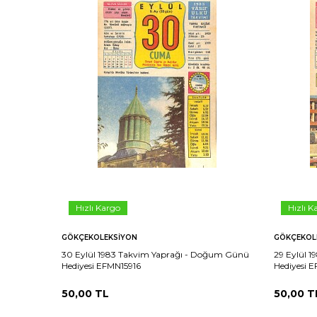
Hızlı Kargo
Hızlı K
GÖKÇEKOLEKSIYON
GÖKÇEKOL
30 Eylül 1983 Takvim Yaprağı - Doğum Günü
29 Eylül 
Hediyesi EFMN15916
Hediyesi 
50,00
TL
50,00
T