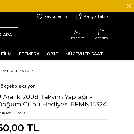
Favorilerim
Kargo Takip
0
ARA
Hesabım
Sepetim
-FİLM
EFEMERA
OBJE
MÜCEVHER SAAT
DIYESI EFMN15324
ökçekoleksiyon
9 Aralık 2008 Takvim Yaprağı -
Doğum Günü Hediyesi EFMN15324
rün Kodu :
T327092
50,00
TL