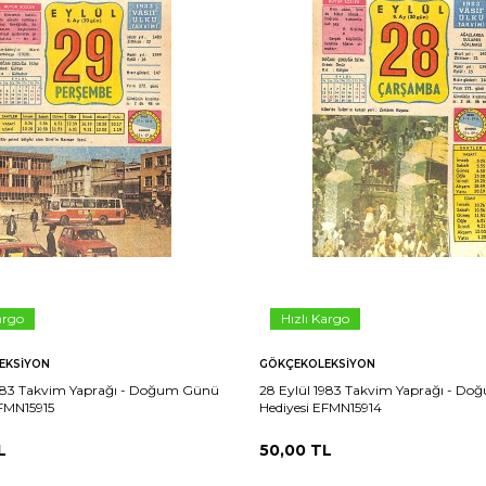
argo
Hızlı Kargo
EKSIYON
GÖKÇEKOLEKSIYON
1983 Takvim Yaprağı - Doğum Günü
28 Eylül 1983 Takvim Yaprağı - D
EFMN15915
Hediyesi EFMN15914
L
50,00
TL