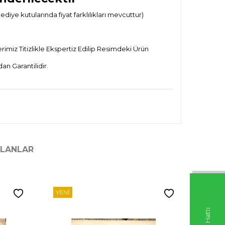
ye kutularında fiyat farklılıkları mevcuttur)
imiz Titizlikle Ekspertiz Edilip Resimdeki Ürün
n Garantilidir.
ILANLAR
YENI
YENI