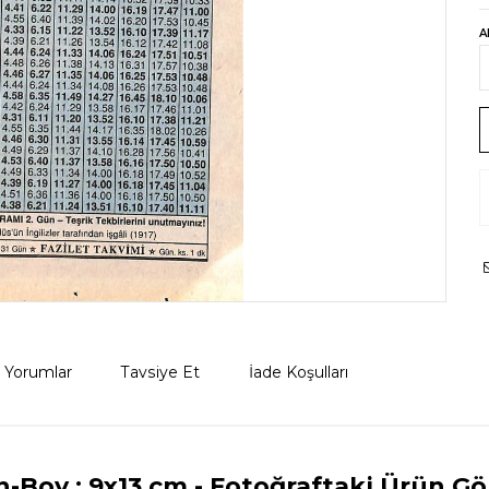
A
Yorumlar
Tavsiye Et
İade Koşulları
n-Boy : 9x13 cm
- Fotoğraftaki Ürün Gö