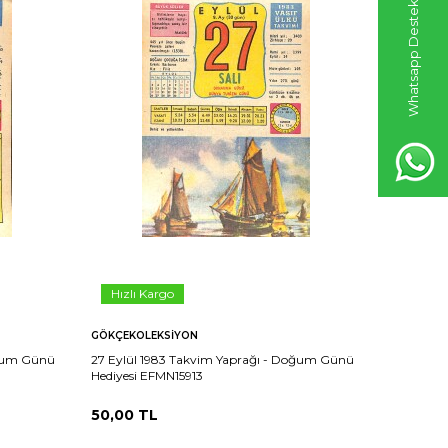
Whatsapp Destek Hattı
Hızlı Kargo
Hızlı 
GÖKÇEKOLEKSIYON
GÖKÇEKO
oğum Günü
27 Eylül 1983 Takvim Yaprağı - Doğum Günü
26 Eylül
Hediyesi EFMN15913
Hediyesi 
50,00
TL
50,00
T