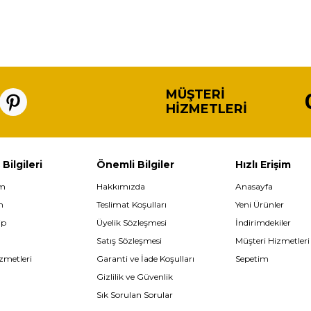
MÜŞTERI
HIZMETLERI
 Bilgileri
Önemli Bilgiler
Hızlı Erişim
im
Hakkımızda
Anasayfa
m
Teslimat Koşulları
Yeni Ürünler
ip
Üyelik Sözleşmesi
İndirimdekiler
Satış Sözleşmesi
Müşteri Hizmetleri
zmetleri
Garanti ve İade Koşulları
Sepetim
Gizlilik ve Güvenlik
Sık Sorulan Sorular