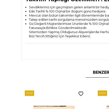
Sevdikleriniz için geçmişten gelen anlamlı bir hedi
Eski Tarihli % 100 Orjinal bir doğum günü hediyesi.
Mevcut olan bütün takvimler ilgili dönemlerinde bas
Talep edilen tarihi sorgulama menümüzden sorguladık
Siz Değerli Müşterilerimize Ürünlerde % 100 Orjinall
Faturasıyla Birlikte Gönderilmektedir.
Sitemizden Yapmış Olduğunuz Alışverişlerde Herhan
Bizi Tercih Ettiğiniz İçin Teşekkür Ederiz.
BENZER
YENI
YENI