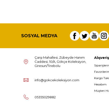
SOSYAL MEDYA
Çarşı Mahallesi, Zübeyde Hanım
Alışveriş
Caddesi, 10/A, Gökçe Koleksiyon,
Siparişler
Giresun/Tirebolu
Favorileri
Kargo Tak
info@gokcekoleksiyon.com
Hesabım
Müşteri Hi
05355029882