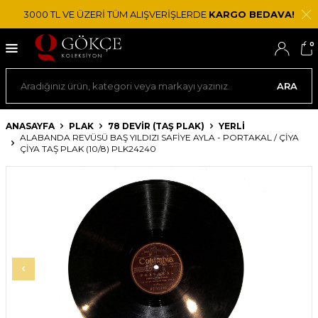
3000 TL VE ÜZERİ TÜM ALIŞVERİŞLERDE
KARGO BEDAVA!
0
ARA
ANASAYFA
PLAK
78 DEVIR (TAŞ PLAK)
YERLI
ALABANDA REVÜSÜ BAŞ YILDIZI SAFIYE AYLA - PORTAKAL / ÇIYA
ÇIYA TAŞ PLAK (10/8) PLK24240