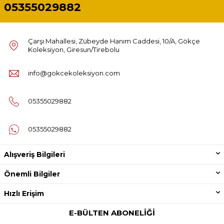
05355029882
Çarşı Mahallesi, Zübeyde Hanım Caddesi, 10/A, Gökçe
Koleksiyon, Giresun/Tirebolu
info@gokcekoleksiyon.com
05355029882
05355029882
Alışveriş Bilgileri
Önemli Bilgiler
Hızlı Erişim
E-BÜLTEN ABONELIĞI