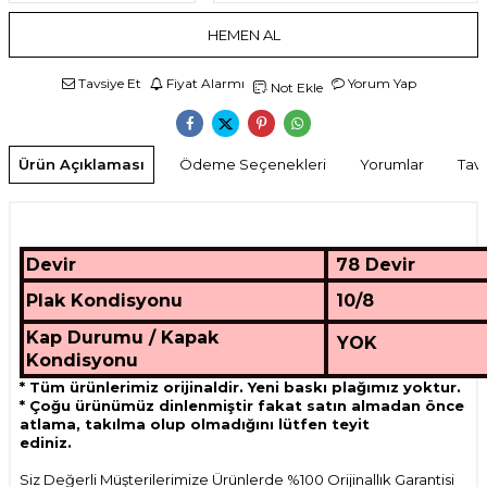
HEMEN AL
Tavsiye Et
Fiyat Alarmı
Yorum Yap
Not Ekle
Ürün Açıklaması
Ödeme Seçenekleri
Yorumlar
Tavs
Devir
78 Devir
Plak Kondisyonu
10/8
Kap Durumu / Kapak
YOK
Kondisyonu
* Tüm ürünlerimiz orijinaldir. Yeni baskı plağımız yoktur.
* Çoğu ürünümüz dinlenmiştir fakat satın almadan önce
atlama, takılma olup olmadığını lütfen teyit
ediniz.
Siz Değerli Müşterilerimize Ürünlerde %100 Orijinallık Garantisi