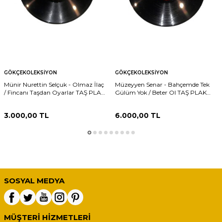
GÖKÇEKOLEKSIYON
GÖKÇEKOLEKSIYON
Münir Nurettin Selçuk - Olmaz İlaç
Müzeyyen Senar - Bahçemde Tek
/ Fincanı Taşdan Oyarlar TAŞ PLAK
Gülüm Yok / Beter Ol TAŞ PLAK
(10/8) PLK24248
(10/8) PLK24245
3.000,00
TL
6.000,00
TL
SOSYAL MEDYA
MÜŞTERI HIZMETLERI