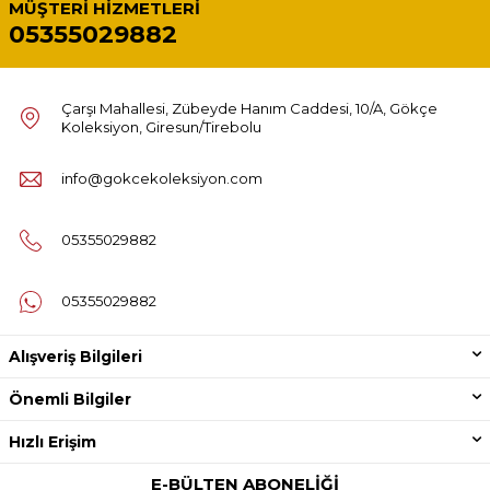
MÜŞTERI HIZMETLERI
05355029882
Çarşı Mahallesi, Zübeyde Hanım Caddesi, 10/A, Gökçe
Koleksiyon, Giresun/Tirebolu
info@gokcekoleksiyon.com
05355029882
05355029882
Alışveriş Bilgileri
Önemli Bilgiler
Hızlı Erişim
E-BÜLTEN ABONELIĞI