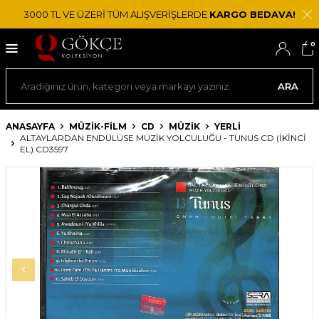
3000 TL VE ÜZERİ TÜM ALIŞVERİŞLERDE
KARGO BEDAVA!
0
ARA
ANASAYFA
MÜZİK-FİLM
CD
MÜZIK
YERLI
ALTAYLARDAN ENDÜLÜSE MÜZIK YOLCULUĞU - TUNUS CD (İKINCI
EL) CD3597