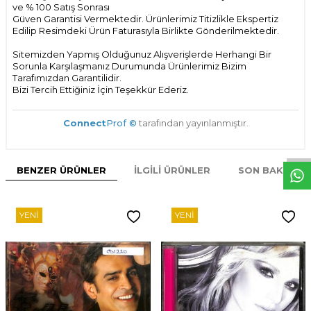
ve % 100 Satış Sonrası
Güven Garantisi Vermektedir. Ürünlerimiz Titizlikle Ekspertiz
Edilip Resimdeki Ürün Faturasıyla Birlikte Gönderilmektedir.
Sitemizden Yapmış Olduğunuz Alışverişlerde Herhangi Bir
Sorunla Karşılaşmanız Durumunda Ürünlerimiz Bizim
Tarafımızdan Garantilidir.
Bizi Tercih Ettiğiniz İçin Teşekkür Ederiz.
W
h
t
s
p
p
D
e
s
e
H
a
t
t
Connect
Prof ©
tarafından yayınlanmıştır.
BENZER ÜRÜNLER
İLGILI ÜRÜNLER
SON BAKILAN
YENI
YENI