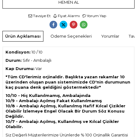
HEMEN AL
Tavsiye Et
Fiyat Alarmı
Yorum Yap
Ürün Açıklaması
Ödeme Seçenekleri
Yorumlar
Tavs
Kondisyon:
10 / 10
Durum:
Sıfır
- Ambalajlı
Kap Durumu:
Var
"Tüm CD'lerimiz orjinaldir. Başlıkta yazan rakamlar 10
üzerinden oluşan puan sistemimizde CD'nin durumunun
kaç puana denk geldiğini göstermektedir"
10/10 - Hiç Kullanılmamış, Ambalajında
10/9 - Ambalajı Açılmış Fakat Kullanılmamış
10/8 - Ambalajı Açılmış, Kullanılmış Hafif Kılcal Çizikler
Olabilir İzlemeye Engel Olacak Bir Durum Söz Konusu
Değildir.
10/7 - Ambalajı Açılmış, Kullanılmış ve Kılcal Çizikler
Olabilir.
Siz Değerli Müşterilerimize Ürünlerde % 100 Orjinallik Garantisi