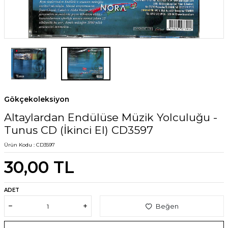
Gökçekoleksiyon
Altaylardan Endülüse Müzik Yolculuğu -
Tunus CD (İkinci El) CD3597
Ürün Kodu :
CD3597
30,00
TL
ADET
Beğen