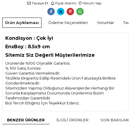
Tavsiye Et
Fiyat Alarmı
Yorum Yap
Ürün Açıklaması
Ödeme Seçenekleri
Yorumlar
Tavs
Kondisyon : Çok İyi
EnxBoy : 8.5x9 cm
Sitemiz Siz Değerli Müşterilerimize
Ürünlerde %100 Orjinallık Garantisi.
% 100 Satış Sonrası
Güven Garantisi Vermektedir.
Titizlikle Ekspertiz Edilip Resimdeki Ürün Faturasıyla Birlikte
Gönderilmektedir.
Sitemizden Yapmış Olduğunuz Alışverişlerde Herhangi Bir
Sorunla Karşılaşmanız Durumunda Ürünlerimiz Bizim
Tarafımızdan Garantilidir.
Bizi Tercih Ettiğiniz İçin Teşekkür Ederiz...
BENZER ÜRÜNLER
İLGILI ÜRÜNLER
SON BAKILAN