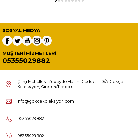
SOSYAL MEDYA
MÜŞTERI HIZMETLERI
05355029882
Çarşı Mahallesi, Zübeyde Hanım Caddesi, 10/A, Gökçe
Koleksiyon, Giresun/Tirebolu
info@gokcekoleksiyon.com
05355029882
05355029882