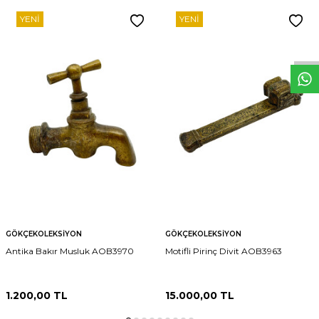
YENI
YENI
W
h
t
s
p
p
D
e
s
e
H
a
t
t
GÖKÇEKOLEKSIYON
GÖKÇEKOLEKSIYON
Antika Bakır Musluk AOB3970
Motifli Pirinç Divit AOB3963
1.200,00
TL
15.000,00
TL