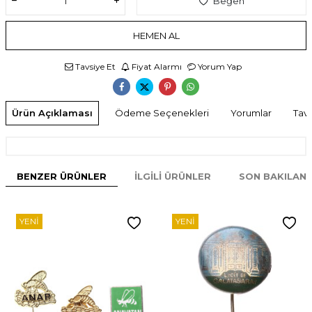
Beğen
HEMEN AL
Tavsiye Et
Fiyat Alarmı
Yorum Yap
Ürün Açıklaması
Ödeme Seçenekleri
Yorumlar
Tavs
BENZER ÜRÜNLER
İLGILI ÜRÜNLER
SON BAKILAN
YENI
YENI
W
h
t
s
p
p
D
e
s
e
H
a
t
t