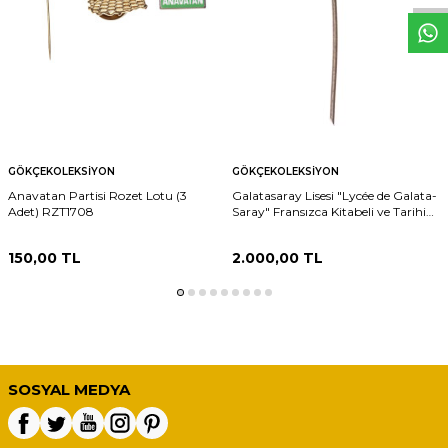
GÖKÇEKOLEKSIYON
GÖKÇEKOLEKSIYON
Anavatan Partisi Rozet Lotu (3
Galatasaray Lisesi "Lycée de Galata-
Adet) RZT1708
Saray" Fransızca Kitabeli ve Tarihi
Kapı İkonografili İğneli Yaka Rozeti
RZT1830
150,00
TL
2.000,00
TL
SOSYAL MEDYA