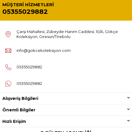
MÜŞTERI HIZMETLERI
05355029882
Çarşı Mahallesi, Zübeyde Hanım Caddesi, 10/A, Gökçe
Koleksiyon, Giresun/Tirebolu
info@gokcekoleksiyon.com
05355029882
05355029882
Alışveriş Bilgileri
Önemli Bilgiler
Hızlı Erişim