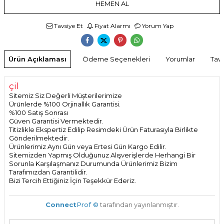
HEMEN AL
Tavsiye Et
Fiyat Alarmı
Yorum Yap
Ürün Açıklaması
Ödeme Seçenekleri
Yorumlar
Tavs
çil
Sitemiz Siz Değerli Müşterilerimize
Ürünlerde %100 Orjinallık Garantisi.
%100 Satış Sonrası
Güven Garantisi Vermektedir.
Titizlikle Ekspertiz Edilip Resimdeki Ürün Faturasıyla Birlikte
Gönderilmektedir.
Ürünlerimiz Aynı Gün veya Ertesi Gün Kargo Edilir.
Sitemizden Yapmış Olduğunuz Alışverişlerde Herhangi Bir
Sorunla Karşılaşmanız Durumunda Ürünlerimiz Bizim
Tarafımızdan Garantilidir.
Bizi Tercih Ettiğiniz İçin Teşekkür Ederiz.
Connect
Prof ©
tarafından yayınlanmıştır.