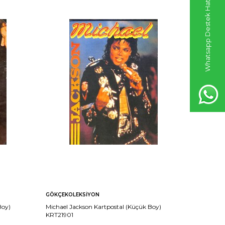
Whatsapp Destek Hattı
GÖKÇEKOLEKSIYON
GÖKÇEKO
Boy)
Michael Jackson Kartpostal (Küçük Boy)
Tom Cruis
KRT21901