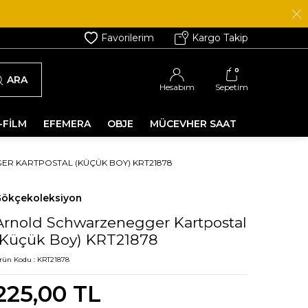
Favorilerim
Kargo Takip
0
ARA
Hesabım
Sepetim
-FİLM
EFEMERA
OBJE
MÜCEVHER SAAT
R KARTPOSTAL (KÜÇÜK BOY) KRT21878
ökçekoleksiyon
Arnold Schwarzenegger Kartpostal
(Küçük Boy) KRT21878
rün Kodu :
KRT21878
225,00
TL