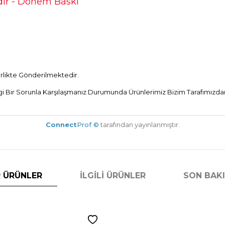
ir - Dönem Baskı
Birlikte Gönderilmektedir.
Bir Sorunla Karşılaşmanız Durumunda Ürünlerimiz Bizim Tarafımızdan 
Connect
Prof ©
tarafından yayınlanmıştır.
 ÜRÜNLER
İLGILI ÜRÜNLER
SON BAK