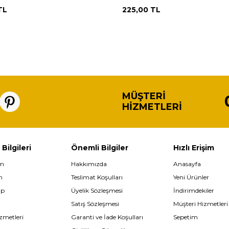
TL
225,00
TL
MÜŞTERI
HIZMETLERI
 Bilgileri
Önemli Bilgiler
Hızlı Erişim
im
Hakkımızda
Anasayfa
m
Teslimat Koşulları
Yeni Ürünler
ip
Üyelik Sözleşmesi
İndirimdekiler
Satış Sözleşmesi
Müşteri Hizmetleri
zmetleri
Garanti ve İade Koşulları
Sepetim