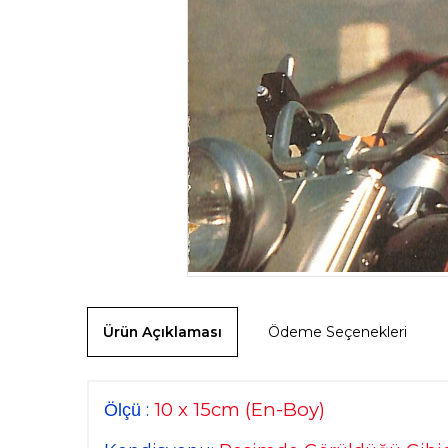
Ürün Açıklaması
Ödeme Seçenekleri
10 x 15cm
(En-Boy)
:
Ölçü