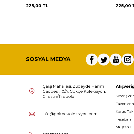
225,00
TL
225,00
SOSYAL MEDYA
Çarşı Mahallesi, Zübeyde Hanım
Alışveriş
Caddesi, 10/A, Gökçe Koleksiyon,
Siparişler
Giresun/Tirebolu
Favorileri
Kargo Tak
info@gokcekoleksiyon.com
Hesabım
Müşteri Hi