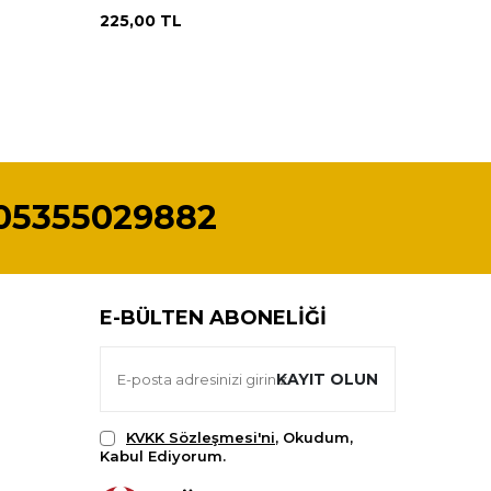
225,00
TL
225,00
05355029882
E-BÜLTEN ABONELIĞI
KAYIT OLUN
KVKK Sözleşmesi'ni
, Okudum,
Kabul Ediyorum.