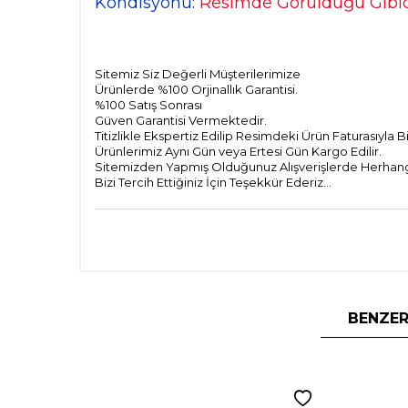
Kondisyonu:
Resimde Görüldüğü Gibid
Sitemiz Siz Değerli Müşterilerimize
Ürünlerde %100 Orjinallık Garantisi.
%100 Satış Sonrası
Güven Garantisi Vermektedir.
Titizlikle Ekspertiz Edilip Resimdeki Ürün Faturasıyla 
Ürünlerimiz Aynı Gün veya Ertesi Gün Kargo Edilir.
Sitemizden Yapmış Olduğunuz Alışverişlerde Herhangi 
Bizi Tercih Ettiğiniz İçin Teşekkür Ederiz...
BENZER