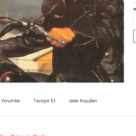
A
Yorumlar
Tavsiye Et
İade Koşulları