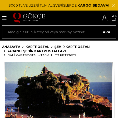
3000 TL VE ÜZERİ TÜM ALIŞVERİŞLERDE
KARGO BEDAVA!
0
ARA
ANASAYFA
KARTPOSTAL
ŞEHIR KARTPOSTALI
YABANCI ŞEHIR KARTPOSTALLARI
BALI KARTPOSTAL - TANAH LOT KRT23605