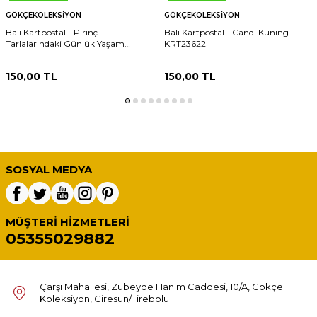
GÖKÇEKOLEKSIYON
GÖKÇEKOLEKSIYON
Bali Kartpostal - Pirinç
Bali Kartpostal - Candı Kunıng
Tarlalarındaki Günlük Yaşam
KRT23622
KRT23623
150,00
TL
150,00
TL
SOSYAL MEDYA
MÜŞTERI HIZMETLERI
05355029882
Çarşı Mahallesi, Zübeyde Hanım Caddesi, 10/A, Gökçe
Koleksiyon, Giresun/Tirebolu