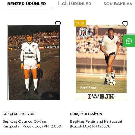
BENZER ÜRÜNLER
İLGILI ÜRÜNLER
SON BAKILAN
W
h
t
s
p
p
D
e
s
e
H
a
t
t
YENI
GÖKÇEKOLEKSIYON
GÖKÇEKOLEKSIYON
Beşiktaş Oyuncu Gökhan
Beşiktaş Ferdinand Kartpostal
Kartpostal (Küçük Boy) KRT21850
(Küçük Boy) KRT23376