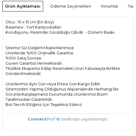
Ürün Açıklaması
Ödeme Seçenekleri
Yorumlar
Tavs
Ölçü : 10 x 15 cm (En-Boy)
Basımevi : Yurt Kartpostalları
Kondisyonu: Resimde Görüldüğü Gibidir - Dönem Baskı
Sitemiz Siz Değerli Müşterilerimize
Ürünlerde %100 Orijinallik Garantisi.
%100 Satış Sonrası
Güven Garantisi Vermektedir.
Titizlikle Ekspertiz Edilip Resimdeki Ürün Faturasıyla Birlikte
Gönderilmektedir.
Ürünlerimiz Aynı Gün veya Ertesi Gün Kargo Edilir.
Sitemizden Yapmış Olduğunuz Alışverişlerde Herhangi Bir
Sorunla Karşılaşmanız Durumunda Ürünlerimiz Bizim
Tarafımızdan Garantilidir.
Bizi Tercih Ettiğiniz İçin Teşekkür Ederiz.
Connect
Prof ©
tarafından yayınlanmıştır.