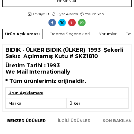
HEMEN AL
Tavsiye Et
Fiyat Alarmı
Yorum Yap
Ürün Açıklaması
Ödeme Seçenekleri
Yorumlar
Tavs
BIDIK - ÜLKER BIDIK (ÜLKER) 1993 Şekerli
Sakız Açılmamış Kutu # SKZ1810
Üretim Tarihi : 1993
We Mail Internationally
*
Tüm ürünlerimiz orijinaldir.
Ürün Açıklaması
Marka
Ülker
BENZER ÜRÜNLER
İLGILI ÜRÜNLER
SON BAKILAN