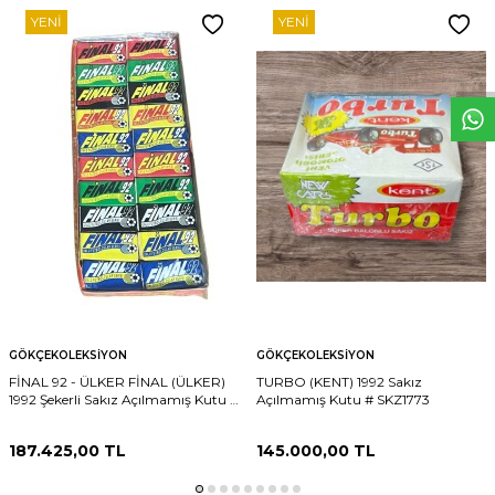
YENI
YENI
W
h
t
s
p
p
D
e
s
e
H
a
t
t
GÖKÇEKOLEKSIYON
GÖKÇEKOLEKSIYON
FİNAL 92 - ÜLKER FİNAL (ÜLKER)
TURBO (KENT) 1992 Sakız
1992 Şekerli Sakız Açılmamış Kutu #
Açılmamış Kutu # SKZ1773
SKZ1823
187.425,00
TL
145.000,00
TL