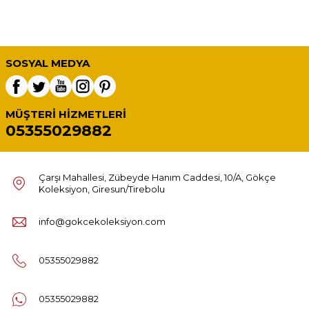
SOSYAL MEDYA
MÜŞTERI HIZMETLERI
05355029882
Çarşı Mahallesi, Zübeyde Hanım Caddesi, 10/A, Gökçe
Koleksiyon, Giresun/Tirebolu
info@gokcekoleksiyon.com
05355029882
05355029882