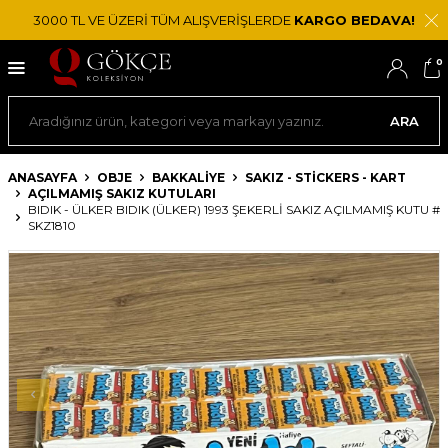
3000 TL VE ÜZERİ TÜM ALIŞVERİŞLERDE
KARGO BEDAVA!
0
ARA
ANASAYFA
OBJE
BAKKALIYE
SAKIZ - STICKERS - KART
AÇILMAMIŞ SAKIZ KUTULARI
BIDIK - ÜLKER BIDIK (ÜLKER) 1993 ŞEKERLI SAKIZ AÇILMAMIŞ KUTU #
SKZ1810