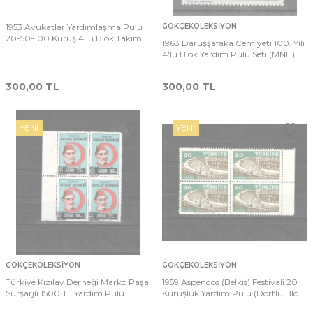
1953 Avukatlar Yardımlaşma Pulu
GÖKÇEKOLEKSIYON
20-50-100 Kuruş 4'lü Blok Takım
1963 Darüşşafaka Cemiyeti 100. Yılı
Lotu PPT2741
4'lü Blok Yardım Pulu Seti (MNH)
PPT2434_Kopya(1)
300,00
TL
300,00
TL
YENI
YENI
GÖKÇEKOLEKSIYON
GÖKÇEKOLEKSIYON
Türkiye Kızılay Derneği Marko Paşa
1959 Aspendos (Belkıs) Festivali 20
Sürşarjlı 1500 TL Yardım Pulu
Kuruşluk Yardım Pulu (Dörtlü Blok,
(Dörtlü Blok, Sol Kenar Boşluklu,
Kenar Boşluklu, Damgasız / MNH)