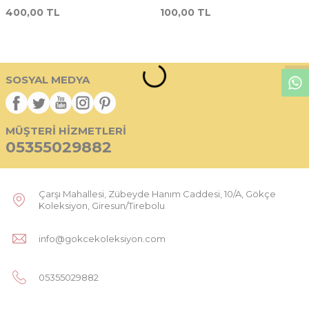
Damgasız / MNH) PPT2561
PPT2560
400,00
TL
100,00
TL
W
h
t
s
p
p
D
e
s
e
H
a
t
t
SOSYAL MEDYA
MÜŞTERI HIZMETLERI
05355029882
Çarşı Mahallesi, Zübeyde Hanım Caddesi, 10/A, Gökçe
Koleksiyon, Giresun/Tirebolu
info@gokcekoleksiyon.com
05355029882