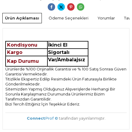
Ürün Açıklaması
Ödeme Seçenekleri
Yorumlar
Tavs
Kondisyonu
İkinci El
Kargo
Sigortalı
Var/Ambalajsız
Kap Durumu
Ürünlerde %100 Orijinallık Garantisi ve % 100 Satış Sonrası Güven
Garantisi Vermektedir.
Titizlikle Ekspertiz Edilip Resimdeki Ürün Faturasıyla Birlikte
Gönderilmektedir.
Sitemizden Yapmış Olduğunuz Alışverişlerde Herhangi Bir
Sorunla Karşılaşmanız Durumunda Ürünlerimiz Bizim
Tarafımızdan Garantilidir.
Bizi Tercih Ettiğiniz İçin Teşekkür Ederiz.
Connect
Prof ©
tarafından yayınlanmıştır.