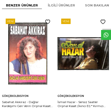
BENZER ÜRÜNLER
İLGILI ÜRÜNLER
SON BAKILAN
W
h
t
s
p
p
D
e
s
e
H
a
t
t
YENI
YENI
GÖKÇEKOLEKSIYON
GÖKÇEKOLEKSIYON
Sabahat Akkiraz - Dağlar
İsmail Hazar - Sensiz Saatler
Kardeşimi Geri Verin Orijinal Kaset
Orijinal Kaset (İkinci El) * Kırmızı
(İkinci El) KST31160
Bandrol * KST31159