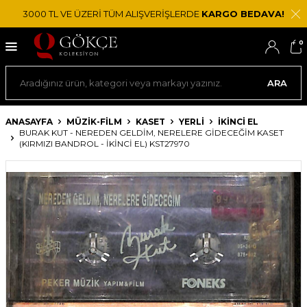
3000 TL VE ÜZERİ TÜM ALIŞVERİŞLERDE
KARGO BEDAVA!
0
ARA
ANASAYFA
MÜZİK-FİLM
KASET
YERLI
İKINCI EL
BURAK KUT - NEREDEN GELDIM, NERELERE GIDECEĞIM KASET
(KIRMIZI BANDROL - İKINCI EL) KST27970