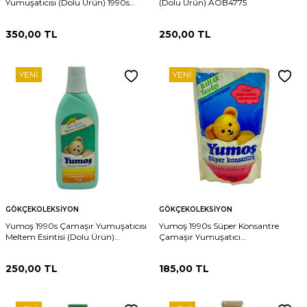
Yumuşatıcısı (Dolu Ürün) 1990s
(Dolu Ürün) AOB4775
AOB4776
350,00
TL
250,00
TL
YENI
YENI
GÖKÇEKOLEKSIYON
GÖKÇEKOLEKSIYON
Yumoş 1990s Çamaşır Yumuşatıcısı
Yumoş 1990s Süper Konsantre
Meltem Esintisi (Dolu Ürün)
Çamaşır Yumuşatıcı
AOB4774
*Yumuşacık,Mis Kokulu
Çamaşırlar* (Dolu Ürün) AOB4773
250,00
TL
185,00
TL