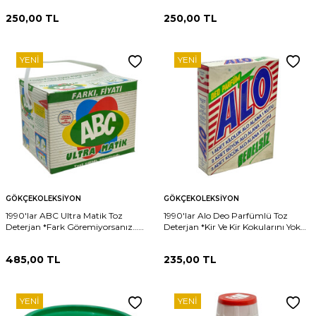
250,00
TL
250,00
TL
YENI
YENI
GÖKÇEKOLEKSIYON
GÖKÇEKOLEKSIYON
1990'lar ABC Ultra Matik Toz
1990'lar Alo Deo Parfümlü Toz
Deterjan *Fark Göremiyorsanız…
Deterjan *Kir Ve Kir Kokularını Yok
Neden Daha Fazla Ödeyesiniz?*
Eder* (Dolu Kutu) AOB4733
(Dolu Kutu) AOB4734
485,00
TL
235,00
TL
YENI
YENI