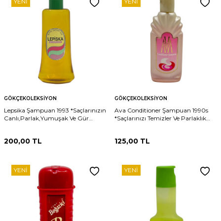
YENI
YENI
GÖKÇEKOLEKSIYON
GÖKÇEKOLEKSIYON
Lepsika Şampuan 1993 *Saçlarınızın
Ava Conditioner Şampuan 1990s
Canlı,Parlak,Yumuşak Ve Gür
*Saçlarınızı Temizler Ve Parlaklık
Olmasını Sağlar AOB4758
Verir* AOB4757
200,00
TL
125,00
TL
YENI
YENI