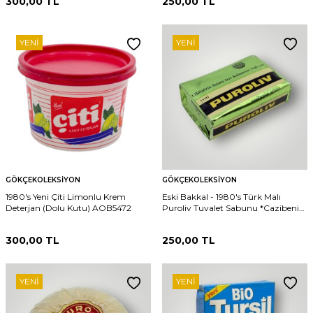
300,00
TL
250,00
TL
YENI
YENI
GÖKÇEKOLEKSIYON
GÖKÇEKOLEKSIYON
1980's Yeni Çiti Limonlu Krem
Eski Bakkal - 1980's Türk Malı
Deterjan (Dolu Kutu) AOB5472
Puroliv Tuvalet Sabunu *Cazibenizi
Artırır* (Kullanılmamıştır)
AOB5077
300,00
TL
250,00
TL
YENI
YENI