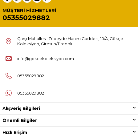
MÜŞTERI HIZMETLERI
05355029882
Çarşı Mahallesi, Zübeyde Hanım Caddesi, 10/A, Gökçe
Koleksiyon, Giresun/Tirebolu
info@gokcekoleksiyon.com
05355029882
05355029882
Alışveriş Bilgileri
Önemli Bilgiler
Hızlı Erişim