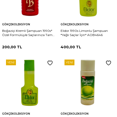
GÖKÇEKOLEKSIYON
GÖKÇEKOLEKSIYON
Boğaziçi Kremli Şampuan 1990s*
Elidor 1990s Limonlu Şampuan
Özel Formülüyle Saçlarınıza Tam
*Yağlı Saçlar İçin* AOB4646
Bakım Sağlar* AOB4756
200,00
TL
400,00
TL
YENI
YENI
GÖKÇEKOLEKSIYON
GÖKÇEKOLEKSIYON