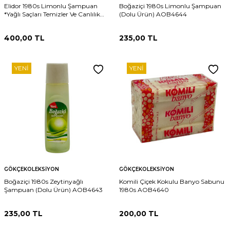
Elidor 1980s Limonlu Şampuan
Boğaziçi 1980s Limonlu Şampuan
*Yağlı Saçları Temizler Ve Canlılık
(Dolu Ürün) AOB4644
Verir* (Dolu Ürün) AOB4645
400,00
TL
235,00
TL
YENI
YENI
GÖKÇEKOLEKSIYON
GÖKÇEKOLEKSIYON
Boğaziçi 1980s Zeytinyağlı
Komili Çiçek Kokulu Banyo Sabunu
Şampuan (Dolu Ürün) AOB4643
1980s AOB4640
235,00
TL
200,00
TL