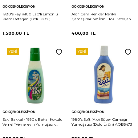
GÖKÇEKOLEKSIYON
GÖKÇEKOLEKSIYON
1980's Fay %100 Lab'lı Limonlu
Alo ''Canlı Renkler Renkli
Krem Deterjan (Dolu Kutu)
Çamaşırlarınız İçin'' Toz Deterjan -
AOB6338
450 g (Dolu Paket) AOB6322
1.500,00
TL
400,00
TL
YENI
YENI
GÖKÇEKOLEKSIYON
GÖKÇEKOLEKSIYON
Eski Bakkal - 1990's Bahar Kokulu
1980's Soft (Alo) Süper Çamaşır
Vernel *Vernelleyin Yumuşacık
Yumuşatıcı (Dolu Ürün) AOB5473
Olsun,Mis Gibi Koksun* (Dolu Ürün)
AOB5474