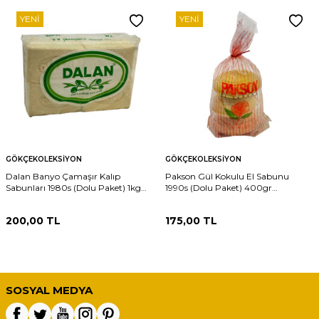
YENI
YENI
GÖKÇEKOLEKSIYON
GÖKÇEKOLEKSIYON
Dalan Banyo Çamaşır Kalıp
Pakson Gül Kokulu El Sabunu
Sabunları 1980s (Dolu Paket) 1kg
1990s (Dolu Paket) 400gr
AOB4639
AOB4638
200,00
TL
175,00
TL
SOSYAL MEDYA