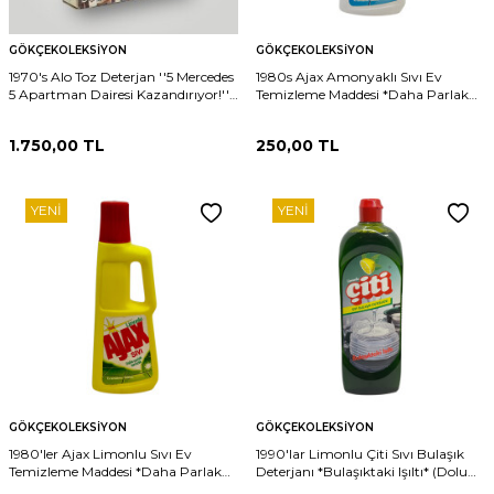
GÖKÇEKOLEKSIYON
GÖKÇEKOLEKSIYON
1970's Alo Toz Deterjan ''5 Mercedes
1980s Ajax Amonyaklı Sıvı Ev
5 Apartman Dairesi Kazandırıyor!''
Temizleme Maddesi *Daha Parlak
AOB5041
Temizlik* (Dolu Kutu) AOB4738
1.750,00
TL
250,00
TL
YENI
YENI
GÖKÇEKOLEKSIYON
GÖKÇEKOLEKSIYON
1980'ler Ajax Limonlu Sıvı Ev
1990'lar Limonlu Çiti Sıvı Bulaşık
Temizleme Maddesi *Daha Parlak
Deterjanı *Bulaşıktaki Işıltı* (Dolu
Temizlik* (Dolu Kutu) AOB4737
Ürün) AOB4735