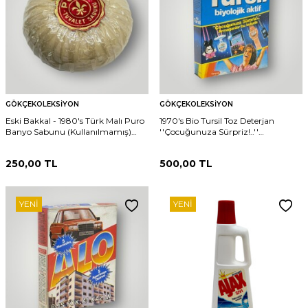
GÖKÇEKOLEKSIYON
GÖKÇEKOLEKSIYON
Eski Bakkal - 1980's Türk Malı Puro
1970's Bio Tursil Toz Deterjan
Banyo Sabunu (Kullanılmamış)
''Çocuğunuza Sürpriz!..''
AOB5076
Armağanlar Bu Kutuda AOB5042
250,00
TL
500,00
TL
YENI
YENI