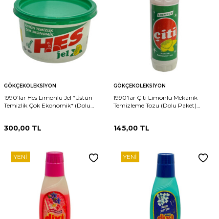
GÖKÇEKOLEKSIYON
GÖKÇEKOLEKSIYON
1990'lar Hes Limonlu Jel *Üstün
1990'lar Çiti Limonlu Mekanik
Temizlik Çok Ekonomik* (Dolu
Temizleme Tozu (Dolu Paket)
Kutu) AOB4732
AOB4731
300,00
TL
145,00
TL
YENI
YENI