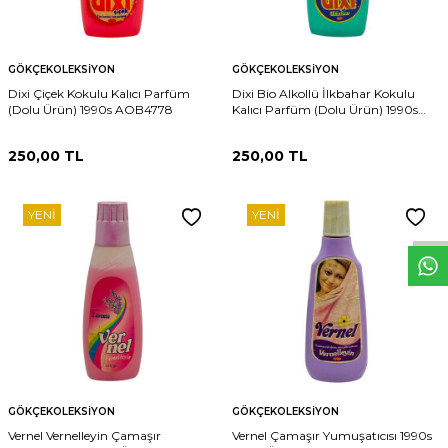
GÖKÇEKOLEKSIYON
GÖKÇEKOLEKSIYON
Dixi Çiçek Kokulu Kalıcı Parfüm
Dixi Bio Alkollü İlkbahar Kokulu
(Dolu Ürün) 1990s AOB4778
Kalıcı Parfüm (Dolu Ürün) 1990s
AOB4777
250,00
TL
250,00
TL
W
h
t
s
p
p
D
e
s
e
H
a
t
t
YENI
YENI
GÖKÇEKOLEKSIYON
GÖKÇEKOLEKSIYON
Vernel Vernelleyin Çamaşır
Vernel Çamaşır Yumuşatıcısı 1990s