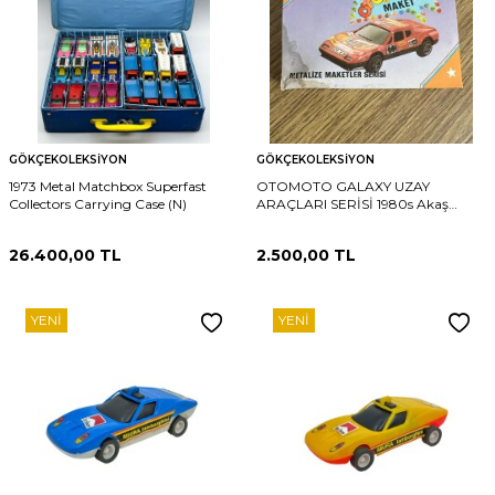
GÖKÇEKOLEKSIYON
GÖKÇEKOLEKSIYON
1973 Metal Matchbox Superfast
OTOMOTO GALAXY UZAY
Collectors Carrying Case (N)
ARAÇLARI SERİSİ 1980s Akaş
DUMDUM Sakız Hediyeli # SKZ1882
26.400,00
TL
2.500,00
TL
YENI
YENI