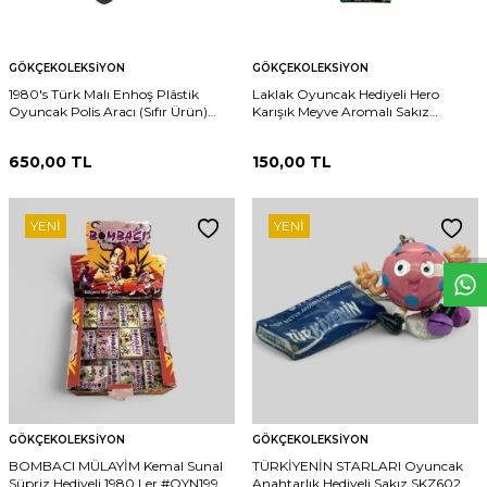
GÖKÇEKOLEKSIYON
GÖKÇEKOLEKSIYON
1980's Türk Malı Enhoş Plâstik
Laklak Oyuncak Hediyeli Hero
Oyuncak Polis Aracı (Sıfır Ürün)
Karışık Meyve Aromalı Sakız
AOB4574
AOB4495 (N)
650,00
TL
150,00
TL
W
h
t
s
p
p
D
e
s
e
H
a
t
t
YENI
YENI
GÖKÇEKOLEKSIYON
GÖKÇEKOLEKSIYON
BOMBACI MÜLAYİM Kemal Sunal
TÜRKİYENİN STARLARI Oyuncak
Süpriz Hediyeli 1980 Ler #OYN199
Anahtarlık Hediyeli Sakız SKZ602