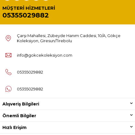
MÜŞTERI HIZMETLERI
05355029882
Çarşı Mahallesi, Zübeyde Hanım Caddesi, 10/A, Gökçe
Koleksiyon, Giresun/Tirebolu
info@gokcekoleksiyon.com
05355029882
05355029882
Alışveriş Bilgileri
Önemli Bilgiler
Hızlı Erişim