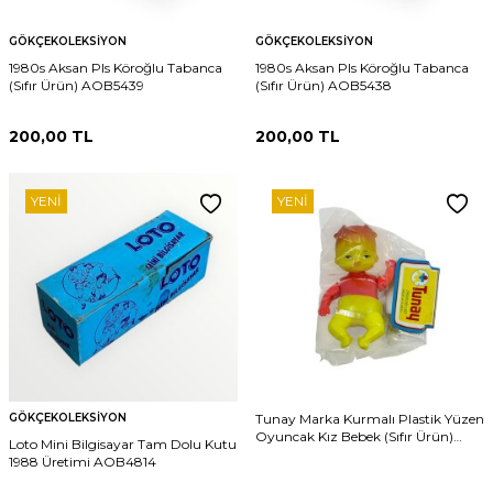
GÖKÇEKOLEKSIYON
GÖKÇEKOLEKSIYON
1980s Aksan Pls Köroğlu Tabanca
1980s Aksan Pls Köroğlu Tabanca
(Sıfır Ürün) AOB5439
(Sıfır Ürün) AOB5438
200,00
TL
200,00
TL
YENI
YENI
GÖKÇEKOLEKSIYON
Tunay Marka Kurmalı Plastik Yüzen
Oyuncak Kız Bebek (Sıfır Ürün)
Loto Mini Bilgisayar Tam Dolu Kutu
AOB6308
1988 Üretimi AOB4814