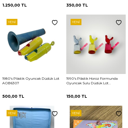
1.250,00
TL
350,00
TL
YENI
YENI
1980's Plâstik Oyuncak Düdük Lot
1990's Plâstik Horoz Formunda
AOB6307
Oyuncak Sulu Düdük Lot
AOB5078
500,00
TL
150,00
TL
YENI
YENI