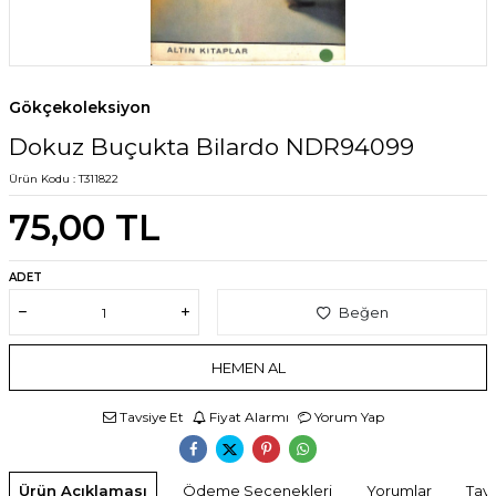
Gökçekoleksiyon
Dokuz Buçukta Bilardo NDR94099
Ürün Kodu :
T311822
75,00
TL
ADET
Beğen
HEMEN AL
Tavsiye Et
Fiyat Alarmı
Yorum Yap
Ürün Açıklaması
Ödeme Seçenekleri
Yorumlar
Tavs