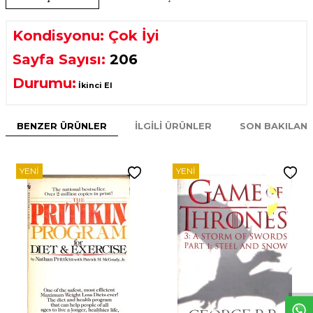
Kondisyonu: Çok İyi
Sayfa Sayısı:
206
Durumu:
İkinci El
BENZER ÜRÜNLER
İLGILI ÜRÜNLER
SON BAKILAN
YENI
YENI
W
h
t
s
p
p
D
e
s
e
H
a
t
t