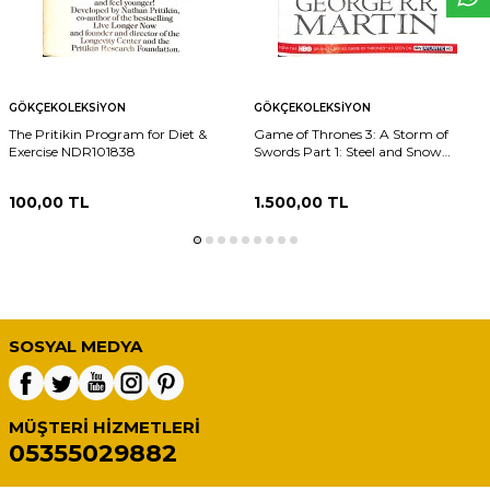
GÖKÇEKOLEKSIYON
GÖKÇEKOLEKSIYON
The Pritikin Program for Diet &
Game of Thrones 3: A Storm of
Exercise NDR101838
Swords Part 1: Steel and Snow
NDR101837
100,00
TL
1.500,00
TL
SOSYAL MEDYA
MÜŞTERI HIZMETLERI
05355029882