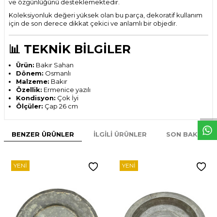
ve özgünlüğünü desteklemektedir.
Koleksiyonluk değeri yüksek olan bu parça, dekoratif kullanım
için de son derece dikkat çekici ve anlamlı bir objedir.
📊 TEKNİK BİLGİLER
Ürün:
Bakır Sahan
Dönem:
Osmanlı
Malzeme:
Bakır
Özellik:
Ermenice yazılı
W
h
t
s
p
p
D
e
s
e
H
a
t
t
Kondisyon:
Çok İyi
Ölçüler:
Çap 26 cm
BENZER ÜRÜNLER
İLGILI ÜRÜNLER
SON BAKILAN
YENI
YENI