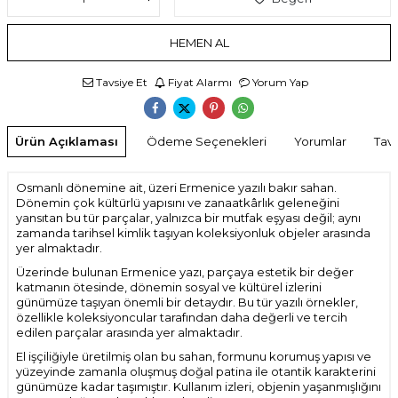
HEMEN AL
Tavsiye Et
Fiyat Alarmı
Yorum Yap
Ürün Açıklaması
Ödeme Seçenekleri
Yorumlar
Tavs
Osmanlı dönemine ait, üzeri Ermenice yazılı bakır sahan.
Dönemin çok kültürlü yapısını ve zanaatkârlık geleneğini
yansıtan bu tür parçalar, yalnızca bir mutfak eşyası değil; aynı
zamanda tarihsel kimlik taşıyan koleksiyonluk objeler arasında
yer almaktadır.
Üzerinde bulunan Ermenice yazı, parçaya estetik bir değer
katmanın ötesinde, dönemin sosyal ve kültürel izlerini
günümüze taşıyan önemli bir detaydır. Bu tür yazılı örnekler,
özellikle koleksiyoncular tarafından daha değerli ve tercih
edilen parçalar arasında yer almaktadır.
El işçiliğiyle üretilmiş olan bu sahan, formunu korumuş yapısı ve
yüzeyinde zamanla oluşmuş doğal patina ile otantik karakterini
günümüze kadar taşımıştır. Kullanım izleri, objenin yaşanmışlığını