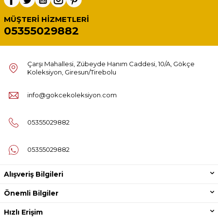
MÜŞTERI HIZMETLERI
05355029882
Çarşı Mahallesi, Zübeyde Hanım Caddesi, 10/A, Gökçe
Koleksiyon, Giresun/Tirebolu
info@gokcekoleksiyon.com
05355029882
05355029882
Alışveriş Bilgileri
Önemli Bilgiler
Hızlı Erişim