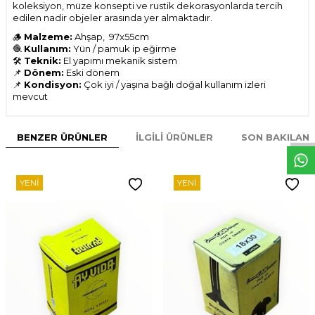
koleksiyon, müze konsepti ve rustik dekorasyonlarda tercih
edilen nadir objeler arasında yer almaktadır.
🪵
Malzeme:
Ahşap,
97x55cm
🧶
Kullanım:
Yün / pamuk ip eğirme
🛠
Teknik:
El yapımı mekanik sistem
📌
Dönem:
Eski dönem
📌
Kondisyon:
Çok iyi / yaşına bağlı doğal kullanım izleri
mevcut
W
h
t
s
p
p
D
e
s
e
H
a
t
t
BENZER ÜRÜNLER
İLGILI ÜRÜNLER
SON BAKILAN
YENI
YENI