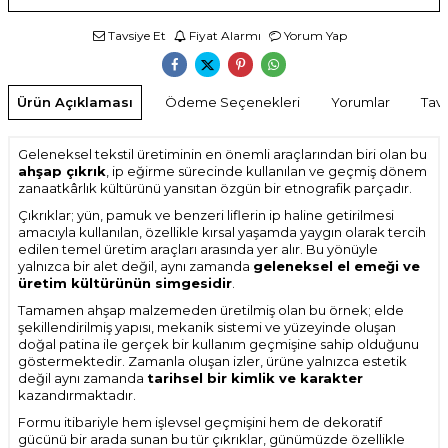
Tavsiye Et
Fiyat Alarmı
Yorum Yap
Ürün Açıklaması
Ödeme Seçenekleri
Yorumlar
Tavs
Geleneksel tekstil üretiminin en önemli araçlarından biri olan bu
ahşap çıkrık
, ip eğirme sürecinde kullanılan ve geçmiş dönem
zanaatkârlık kültürünü yansıtan özgün bir etnografik parçadır.
Çıkrıklar; yün, pamuk ve benzeri liflerin ip haline getirilmesi
amacıyla kullanılan, özellikle kırsal yaşamda yaygın olarak tercih
edilen temel üretim araçları arasında yer alır. Bu yönüyle
yalnızca bir alet değil, aynı zamanda
geleneksel el emeği ve
üretim kültürünün simgesidir
.
Tamamen ahşap malzemeden üretilmiş olan bu örnek; elde
şekillendirilmiş yapısı, mekanik sistemi ve yüzeyinde oluşan
doğal patina ile gerçek bir kullanım geçmişine sahip olduğunu
göstermektedir. Zamanla oluşan izler, ürüne yalnızca estetik
değil aynı zamanda
tarihsel bir kimlik ve karakter
kazandırmaktadır.
Formu itibariyle hem işlevsel geçmişini hem de dekoratif
gücünü bir arada sunan bu tür çıkrıklar, günümüzde özellikle