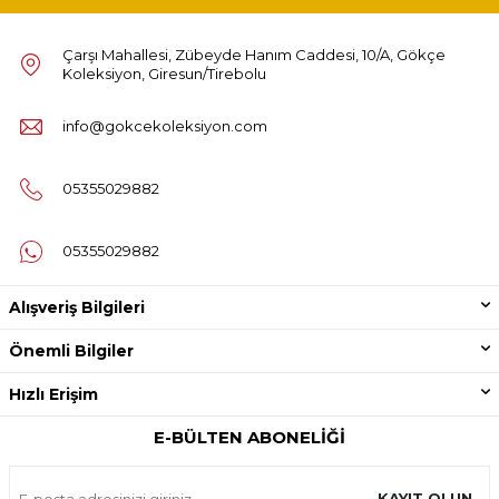
Çarşı Mahallesi, Zübeyde Hanım Caddesi, 10/A, Gökçe
Koleksiyon, Giresun/Tirebolu
info@gokcekoleksiyon.com
05355029882
05355029882
Alışveriş Bilgileri
Önemli Bilgiler
Hızlı Erişim
E-BÜLTEN ABONELIĞI
KAYIT OLUN