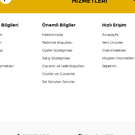
HIZMETLERI
 Bilgileri
Önemli Bilgiler
Hızlı Erişim
im
Hakkımızda
Anasayfa
m
Teslimat Koşulları
Yeni Ürünler
ip
Üyelik Sözleşmesi
İndirimdekiler
Satış Sözleşmesi
Müşteri Hizmetleri
zmetleri
Garanti ve İade Koşulları
Sepetim
Gizlilik ve Güvenlik
Sık Sorulan Sorular