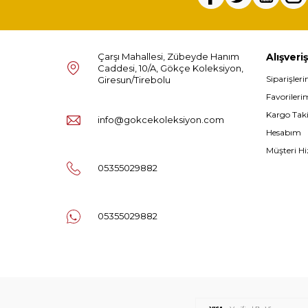
Çarşı Mahallesi, Zübeyde Hanım
Alışveriş
Caddesi, 10/A, Gökçe Koleksiyon,
Siparişler
Giresun/Tirebolu
Favorileri
Kargo Tak
info@gokcekoleksiyon.com
Hesabım
Müşteri Hi
05355029882
05355029882