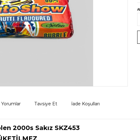
A
Yorumlar
Tavsiye Et
İade Koşulları
ölen 2000s Sakız SKZ453
ÜKETİLMEZ