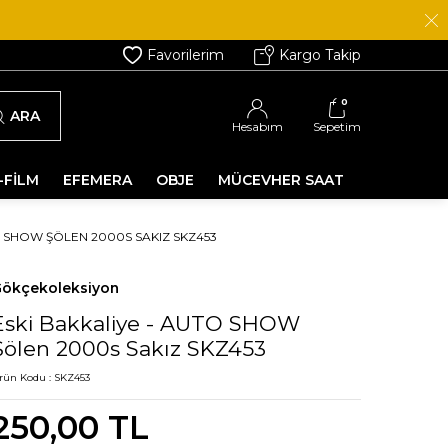
Favorilerim
Kargo Takip
0
ARA
Hesabım
Sepetim
-FİLM
EFEMERA
OBJE
MÜCEVHER SAAT
O SHOW ŞÖLEN 2000S SAKIZ SKZ453
ökçekoleksiyon
Eski Bakkaliye - AUTO SHOW
Şölen 2000s Sakız SKZ453
rün Kodu :
SKZ453
250,00
TL