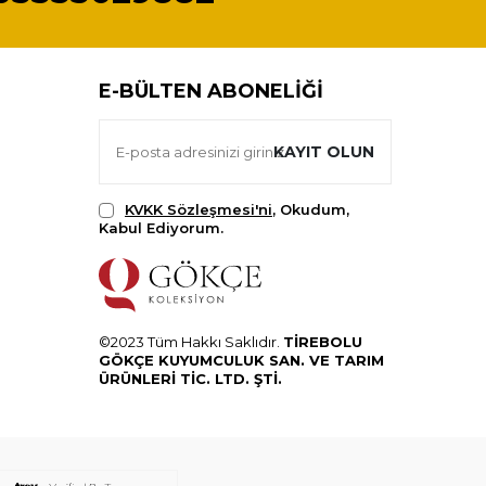
E-BÜLTEN ABONELIĞI
KAYIT OLUN
KVKK Sözleşmesi'ni
, Okudum,
Kabul Ediyorum.
©2023 Tüm Hakkı Saklıdır.
TİREBOLU
GÖKÇE KUYUMCULUK SAN. VE TARIM
ÜRÜNLERİ TİC. LTD. ŞTİ.