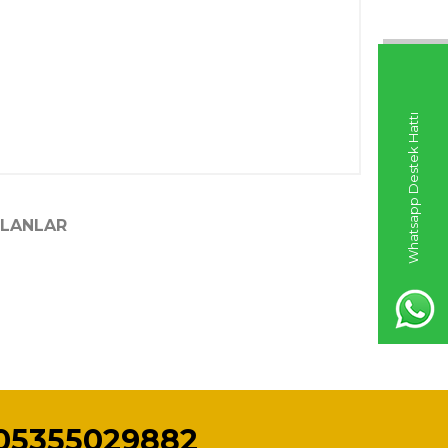
Whatsapp Destek Hattı
ILANLAR
05355029882