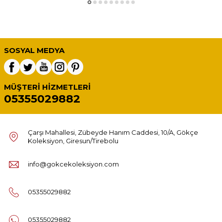
SOSYAL MEDYA
MÜŞTERI HIZMETLERI
05355029882
Çarşı Mahallesi, Zübeyde Hanım Caddesi, 10/A, Gökçe
Koleksiyon, Giresun/Tirebolu
info@gokcekoleksiyon.com
05355029882
05355029882