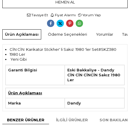
HEMEN AL
Tavsiye Et
Fiyat Alarmı
Yorum Yap
Ürün Açıklaması
Ödeme Seçenekleri
Yorumlar
Tavs
CİN CİN Karikatür Stckher' li Sakız 1980 'ler Set#SKZ380
1980 Ler
Yeni Gibi
Garanti Bilgisi
Eski Bakkaliye - Dandy
CİN CİN CİNCİN Sakız 1980
Ler
Ürün Açıklaması
Marka
Dandy
BENZER ÜRÜNLER
İLGILI ÜRÜNLER
SON BAKILAN