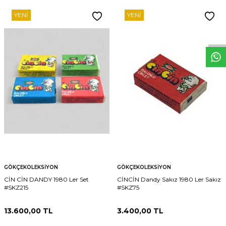
YENI
YENI
W
h
t
s
p
p
D
e
s
e
H
a
t
t
GÖKÇEKOLEKSIYON
GÖKÇEKOLEKSIYON
CİN CİN DANDY 1980 Ler Set
CİNCİN Dandy Sakız 1980 Ler Sakız
#SKZ215
#SKZ75
13.600,00
TL
3.400,00
TL