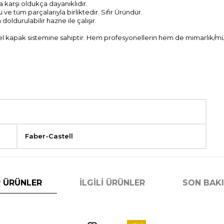
 karşı oldukça dayanıklıdır.
ve tüm parçalarıyla birliktedir. Sıfır Üründür.
ldurulabilir hazne ile çalışır.
l kapak sistemine sahiptir. Hem profesyonellerin hem de mimarlık/mühe
Faber-Castell
 ÜRÜNLER
İLGILI ÜRÜNLER
SON BAK