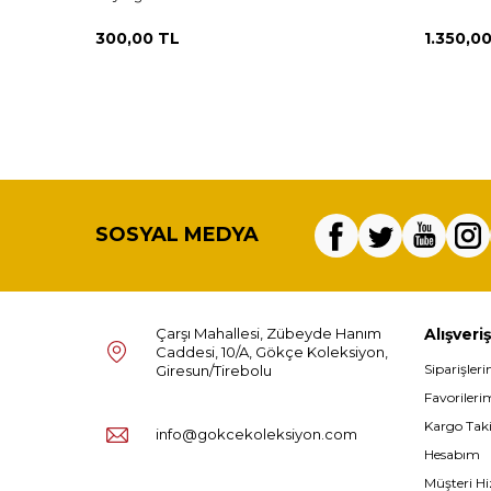
300,00
TL
1.350,0
SOSYAL MEDYA
Çarşı Mahallesi, Zübeyde Hanım
Alışveriş
Caddesi, 10/A, Gökçe Koleksiyon,
Siparişler
Giresun/Tirebolu
Favorileri
Kargo Tak
info@gokcekoleksiyon.com
Hesabım
Müşteri Hi