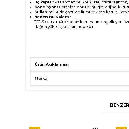
Uç Yapısı:
Paslanmaz çelikten üretilmiştir, aşınmaya
Kondisyon:
Görselde görüldüğü gibi orijinal kutusu 
Kullanım:
Suda çözülebilir mürekkep kartuşu veya do
Neden Bu Kalem?
TG1-S serisi, mürekkebin kurumasını engelleyen öze
değeri yüksek, kült bir modeldir.
Ürün Açıklaması
Marka
BENZER