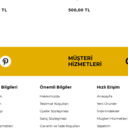
0
TL
500,00
TL
MÜŞTERI
HIZMETLERI
 Bilgileri
Önemli Bilgiler
Hızlı Erişim
im
Hakkımızda
Anasayfa
m
Teslimat Koşulları
Yeni Ürünler
ip
Üyelik Sözleşmesi
İndirimdekiler
Satış Sözleşmesi
Müşteri Hizmetleri
zmetleri
Garanti ve İade Koşulları
Sepetim