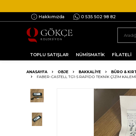
Hakkımızda
0 535 502 98 82
TOPLU SATIŞLAR
NÜMİSMATİK
FİLATELİ
ANASAYFA
OBJE
BAKKALIYE
BÜRO & KIR
FABER-CASTELL TG1-S RAPIDO TEKNIK ÇIZIM KALEMI -