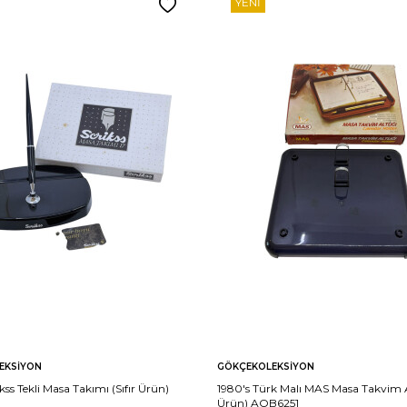
YENI
EKSIYON
GÖKÇEKOLEKSIYON
kss Tekli Masa Takımı (Sıfır Ürün)
1980's Türk Malı MAS Masa Takvim Alt
Ürün) AOB6251