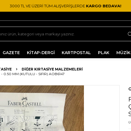
3000 TL VE ÜZERİ TÜM ALIŞVERİŞLERDE
KARGO BEDAVA!
GAZETE
KİTAP-DERGİ
KARTPOSTAL
PLAK
MÜZİK
TASIYE
DIĞER KIRTASIYE MALZEMELERI
 0.50 MM (KUTULU - SIFIR) AOB6147
G
Ü