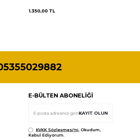
1.350,00
TL
500,00
05355029882
E-BÜLTEN ABONELIĞI
KAYIT OLUN
KVKK Sözleşmesi'ni
, Okudum,
Kabul Ediyorum.