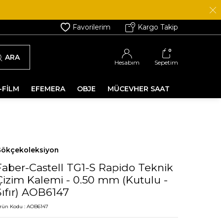
Favorilerim
Kargo Takip
0
ARA
Hesabım
Sepetim
-FİLM
EFEMERA
OBJE
MÜCEVHER SAAT
ökçekoleksiyon
Faber-Castell TG1-S Rapido Teknik
Çizim Kalemi - 0.50 mm (Kutulu -
Sıfır) AOB6147
rün Kodu :
AOB6147