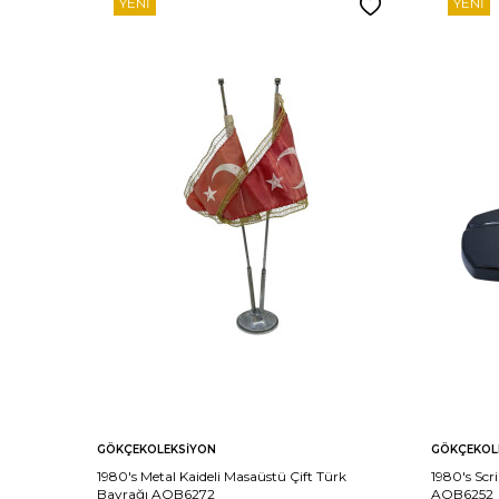
YENI
YENI
GÖKÇEKOLEKSIYON
GÖKÇEKOL
1980's Metal Kaideli Masaüstü Çift Türk
1980's Scri
Bayrağı AOB6272
AOB6252