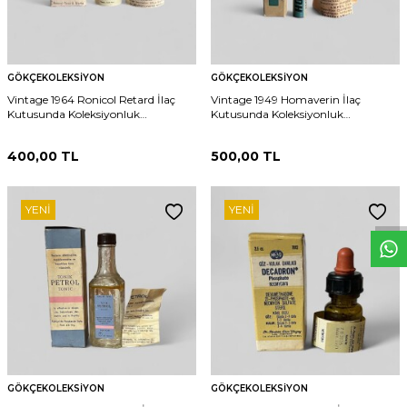
GÖKÇEKOLEKSIYON
GÖKÇEKOLEKSIYON
Vintage 1964 Ronicol Retard İlaç
Vintage 1949 Homaverin İlaç
Kutusunda Koleksiyonluk
Kutusunda Koleksiyonluk
Tüketilmez MDL 392
Tüketilmez MDL 393
400,00
TL
500,00
TL
W
h
t
s
p
p
D
e
s
e
H
a
t
t
YENI
YENI
GÖKÇEKOLEKSIYON
GÖKÇEKOLEKSIYON