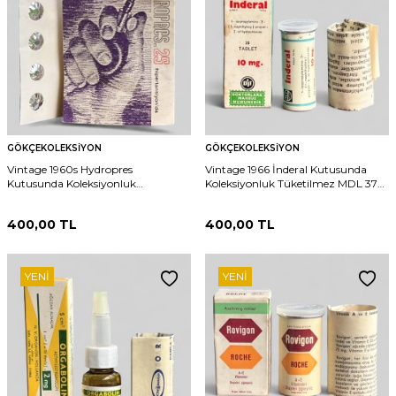
GÖKÇEKOLEKSIYON
GÖKÇEKOLEKSIYON
Vintage 1960s Hydropres
Vintage 1966 İnderal Kutusunda
Kutusunda Koleksiyonluk
Koleksiyonluk Tüketilmez MDL 375
Tüketilmez MDL 373 (N)
(N)
400,00
TL
400,00
TL
YENI
YENI