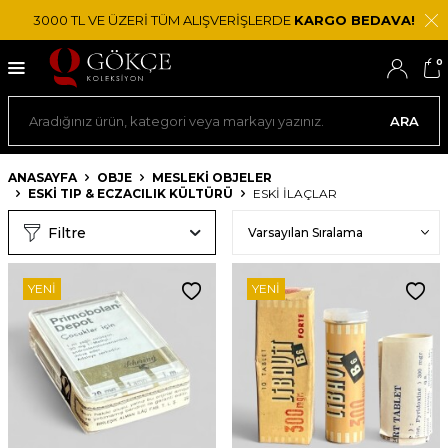
3000 TL VE ÜZERİ TÜM ALIŞVERİŞLERDE
KARGO BEDAVA!
0
ARA
ANASAYFA
OBJE
MESLEKI OBJELER
ESKI TIP & ECZACILIK KÜLTÜRÜ
ESKI İLAÇLAR
Filtre
YENI
YENI