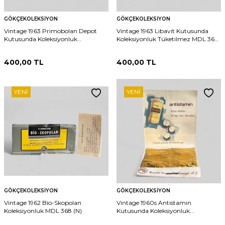
GÖKÇEKOLEKSIYON
GÖKÇEKOLEKSIYON
Vintage 1963 Primobolan Depot
Vintage 1963 Libavit Kutusunda
Kutusunda Koleksiyonluk
Koleksiyonluk Tüketilmez MDL 367
Tüketilmez MDL 366 (N)
(N)
400,00
TL
400,00
TL
YENI
YENI
GÖKÇEKOLEKSIYON
GÖKÇEKOLEKSIYON
Vintage 1962 Bio-Skopolan
Vintage 1960s Antistamin
Koleksiyonluk MDL 368 (N)
Kutusunda Koleksiyonluk
Tüketilmez MDL 370 (N)