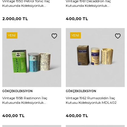
Vintage 1950 Petrol Tonıc İlaç
Vintage 1961 Decaddron İlaç
Kutusunda Koleksiyonluk
Kutusunda Koleksiyonluk
Tüketilmez MDL 396
Tüketilmez MDL 398
2.000,00
TL
400,00
TL
YENI
YENI
GÖKÇEKOLEKSIYON
GÖKÇEKOLEKSIYON
Vintage 1958 Rastinonn İlaç
Vintage 1962 Rumazolidin İlaç
Kutusunda Koleksiyonluk
Kutusu Koleksiyonluk MDL402
Tüketilmez MDL 399
400,00
TL
400,00
TL