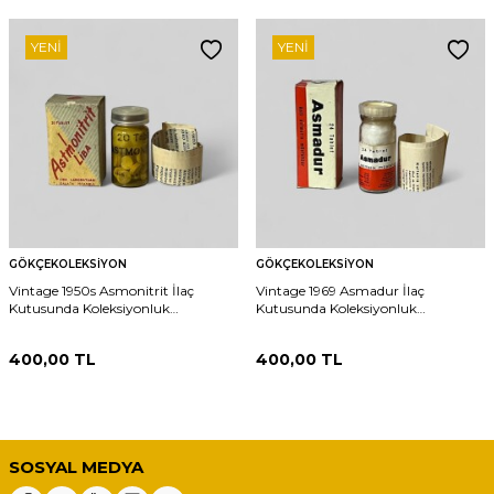
YENI
YENI
GÖKÇEKOLEKSIYON
GÖKÇEKOLEKSIYON
Vintage 1950s Asmonitrit İlaç
Vintage 1969 Asmadur İlaç
Kutusunda Koleksiyonluk
Kutusunda Koleksiyonluk
Tüketilmez MDL419
Tüketilmez MDL420
400,00
TL
400,00
TL
SOSYAL MEDYA