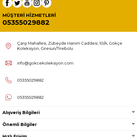
MÜŞTERI HIZMETLERI
05355029882
Çarşı Mahallesi, Zübeyde Hanım Caddesi, 10/A, Gökçe
Koleksiyon, Giresun/Tirebolu
info@gokcekoleksiyon.com
05355029882
05355029882
Alışveriş Bilgileri
Önemli Bilgiler
Hızlı Erişim