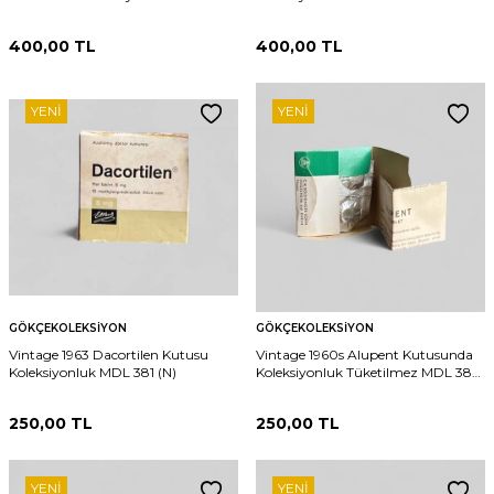
Tüketilmez MDL 378 (N)
(N)
400,00
TL
400,00
TL
YENI
YENI
GÖKÇEKOLEKSIYON
GÖKÇEKOLEKSIYON
Vintage 1963 Dacortilen Kutusu
Vintage 1960s Alupent Kutusunda
Koleksiyonluk MDL 381 (N)
Koleksiyonluk Tüketilmez MDL 384
(N)
250,00
TL
250,00
TL
YENI
YENI