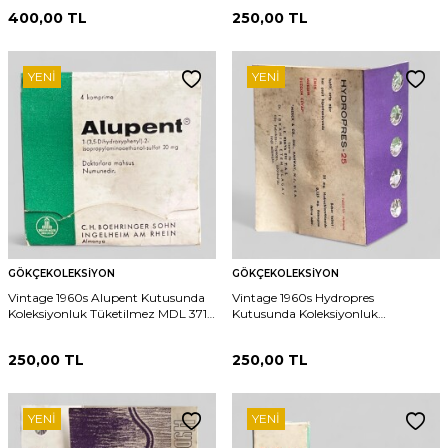
400,00
TL
250,00
TL
YENI
YENI
GÖKÇEKOLEKSIYON
GÖKÇEKOLEKSIYON
Vintage 1960s Alupent Kutusunda
Vintage 1960s Hydropres
Koleksiyonluk Tüketilmez MDL 371
Kutusunda Koleksiyonluk
(N)
Tüketilmez MDL 372 (N)
250,00
TL
250,00
TL
YENI
YENI