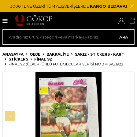
3000 TL VE ÜZERİ TÜM ALIŞVERİŞLERDE
KARGO BEDAVA!
0
ARA
ANASAYFA
OBJE
BAKKALIYE
SAKIZ - STICKERS - KART
STICKERS
FINAL 92
FINAL 92 (ÜLKER) ÜNLÜ FUTBOLCULAR SERISI NO 3 # SKZ1922