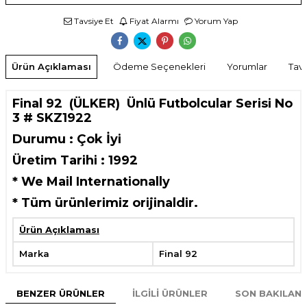
Tavsiye Et
Fiyat Alarmı
Yorum Yap
Ürün Açıklaması
Ödeme Seçenekleri
Yorumlar
Tavs
Final 92 (ÜLKER) Ünlü Futbolcular Serisi No
3 # SKZ1922
Durumu : Çok İyi
Üretim Tarihi : 1992
* We Mail Internationally
*
Tüm ürünlerimiz orijinaldir.
Ürün Açıklaması
Marka
Final 92
BENZER ÜRÜNLER
İLGILI ÜRÜNLER
SON BAKILAN