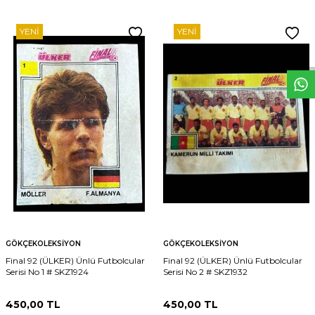
W
h
t
s
p
p
D
e
s
e
H
a
t
t
YENI
YENI
GÖKÇEKOLEKSIYON
GÖKÇEKOLEKSIYON
Final 92 (ÜLKER) Ünlü Futbolcular
Final 92 (ÜLKER) Ünlü Futbolcular
Serisi No 1 # SKZ1924
Serisi No 2 # SKZ1932
450,00
TL
450,00
TL