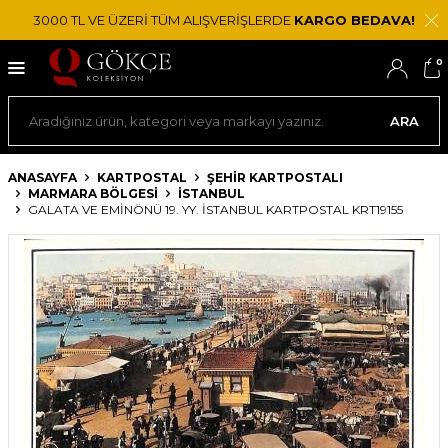
3000 TL VE ÜZERİ TÜM ALIŞVERİŞLERDE
KARGO BEDAVA!
0
ARA
ANASAYFA
KARTPOSTAL
ŞEHIR KARTPOSTALI
MARMARA BÖLGESI
İSTANBUL
GALATA VE EMINÖNÜ 19. YY. İSTANBUL KARTPOSTAL KRT19155