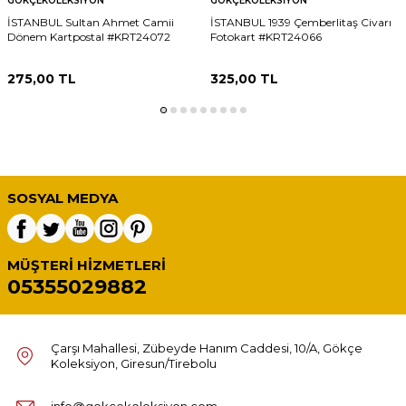
GÖKÇEKOLEKSIYON
GÖKÇEKOLEKSIYON
İSTANBUL Sultan Ahmet Camii
İSTANBUL 1939 Çemberlitaş Civarı
Dönem Kartpostal #KRT24072
Fotokart #KRT24066
275,00
TL
325,00
TL
SOSYAL MEDYA
MÜŞTERI HIZMETLERI
05355029882
Çarşı Mahallesi, Zübeyde Hanım Caddesi, 10/A, Gökçe
Koleksiyon, Giresun/Tirebolu