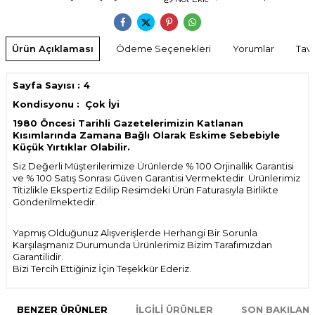
Ürün Açıklaması
Ödeme Seçenekleri
Yorumlar
Tavs
Sayfa Sayısı : 4
Kondisyonu : Çok İyi
1980 Öncesi Tarihli Gazetelerimizin Katlanan
Kısımlarında Zamana Bağlı Olarak Eskime Sebebiyle
Küçük Yırtıklar Olabilir.
Siz Değerli Müşterilerimize Ürünlerde % 100 Orjinallik Garantisi
ve % 100 Satış Sonrası Güven Garantisi Vermektedir. Ürünlerimiz
Titizlikle Ekspertiz Edilip Resimdeki Ürün Faturasıyla Birlikte
Gönderilmektedir.
Yapmış Olduğunuz Alışverişlerde Herhangi Bir Sorunla
Karşılaşmanız Durumunda Ürünlerimiz Bizim Tarafımızdan
Garantilidir.
Bizi Tercih Ettiğiniz İçin Teşekkür Ederiz.
BENZER ÜRÜNLER
İLGILI ÜRÜNLER
SON BAKILAN