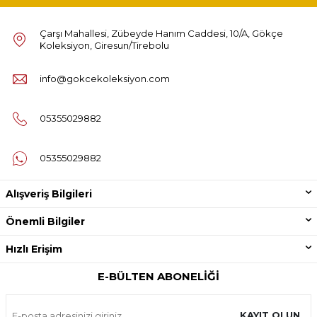
Çarşı Mahallesi, Zübeyde Hanım Caddesi, 10/A, Gökçe
Koleksiyon, Giresun/Tirebolu
info@gokcekoleksiyon.com
05355029882
05355029882
Alışveriş Bilgileri
Önemli Bilgiler
Hızlı Erişim
E-BÜLTEN ABONELIĞI
KAYIT OLUN