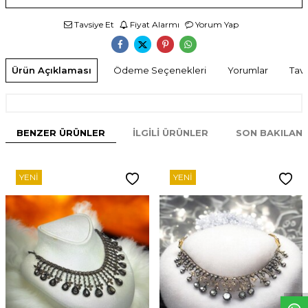
Tavsiye Et
Fiyat Alarmı
Yorum Yap
Ürün Açıklaması
Ödeme Seçenekleri
Yorumlar
Tavs
BENZER ÜRÜNLER
İLGILI ÜRÜNLER
SON BAKILAN
YENI
YENI
W
h
t
s
p
p
D
e
s
e
H
a
t
t