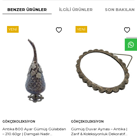
BENZER ÜRÜNLER
İLGILI ÜRÜNLER
SON BAKILAN
W
h
t
s
p
p
D
e
s
e
H
a
t
t
YENI
YENI
GÖKÇEKOLEKSIYON
GÖKÇEKOLEKSIYON
Antika 800 Ayar Gümüş Gülabdan
Gümüş Duvar Aynası – Antika |
– 210.60gr | Damgalı Nadir
Zarif & Koleksiyonluk Dekoratif