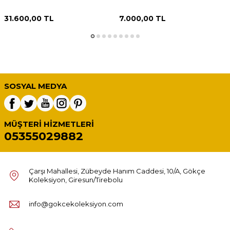
AOB2278
Parça AOB3976
31.600,00
TL
7.000,00
TL
SOSYAL MEDYA
MÜŞTERI HIZMETLERI
05355029882
Çarşı Mahallesi, Zübeyde Hanım Caddesi, 10/A, Gökçe
Koleksiyon, Giresun/Tirebolu
info@gokcekoleksiyon.com