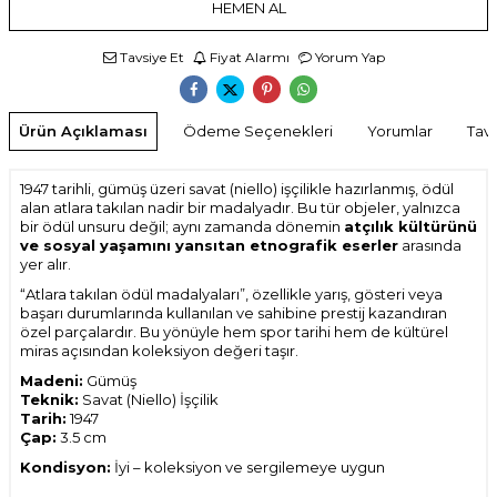
HEMEN AL
Tavsiye Et
Fiyat Alarmı
Yorum Yap
Ürün Açıklaması
Ödeme Seçenekleri
Yorumlar
Tavs
1947 tarihli, gümüş üzeri savat (niello) işçilikle hazırlanmış, ödül
alan atlara takılan nadir bir madalyadır. Bu tür objeler, yalnızca
bir ödül unsuru değil; aynı zamanda dönemin
atçılık kültürünü
ve sosyal yaşamını yansıtan etnografik eserler
arasında
yer alır.
“Atlara takılan ödül madalyaları”, özellikle yarış, gösteri veya
başarı durumlarında kullanılan ve sahibine prestij kazandıran
özel parçalardır. Bu yönüyle hem spor tarihi hem de kültürel
miras açısından koleksiyon değeri taşır.
Madeni:
Gümüş
Teknik:
Savat (Niello) İşçilik
Tarih:
1947
Çap:
3.5 cm
Kondisyon:
İyi – koleksiyon ve sergilemeye uygun