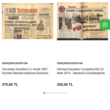
W
h
s
a
p
p
D
e
s
e
H
a
t
t
GÖKÇEKOLEKSIYON
GÖKÇEKOLEKSIYON
Tercüman Gazetesi 11 Aralık 1967 -
Hürriyet Gazetesi Cumartesi Eki 23
Demirel İktisadi Kalkınma Komünizmi
Mart 1974 - İstanbul'u Güzelleştirmek
Önleyecektir Dedi - NATO'nun 3
İstediler... GZ160919
Büyük Ordusu: Türkiye GZ141460
375,00
TL
250,00
TL