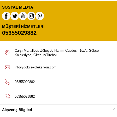
SOSYAL MEDYA
MÜŞTERI HIZMETLERI
05355029882
Çarşı Mahallesi, Zübeyde Hanım Caddesi, 10/A, Gökçe
Koleksiyon, Giresun/Tirebolu
info@gokcekoleksiyon.com
05355029882
05355029882
Alışveriş Bilgileri