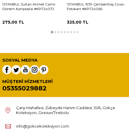
İSTANBUL Sultan Ahmet Camii
İSTANBUL 1939 Çemberlitaş Civarı
Dönem Kartpostal #KRT24072
Fotokart #KRT24066
275,00
TL
325,00
TL
SOSYAL MEDYA
MÜŞTERI HIZMETLERI
05355029882
Çarşı Mahallesi, Zübeyde Hanım Caddesi, 10/A, Gökçe
Koleksiyon, Giresun/Tirebolu
info@gokcekoleksiyon.com