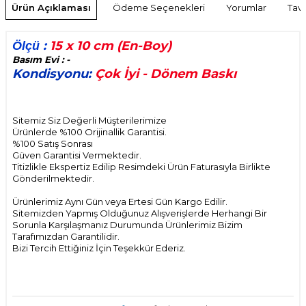
Ürün Açıklaması
Ödeme Seçenekleri
Yorumlar
Tavs
:
15 x 10 cm (En-Boy)
Ölçü
Basım Evi : -
Kondisyonu:
Çok İyi - Dönem Baskı
Sitemiz Siz Değerli Müşterilerimize
Ürünlerde %100 Orijinallik Garantisi.
%100 Satış Sonrası
Güven Garantisi Vermektedir.
Titizlikle Ekspertiz Edilip Resimdeki Ürün Faturasıyla Birlikte
Gönderilmektedir.
Ürünlerimiz Aynı Gün veya Ertesi Gün Kargo Edilir.
Sitemizden Yapmış Olduğunuz Alışverişlerde Herhangi Bir
Sorunla Karşılaşmanız Durumunda Ürünlerimiz Bizim
Tarafımızdan Garantilidir.
Bizi Tercih Ettiğiniz İçin Teşekkür Ederiz.