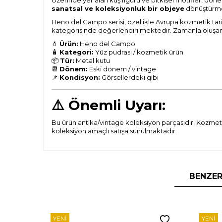
Üzerinde yer alan kuş figürü ve bitkisel motifler, dön
sanatsal ve koleksiyonluk bir objeye
dönüştürme
Heno del Campo serisi, özellikle Avrupa kozmetik tar
kategorisinde değerlendirilmektedir. Zamanla oluşan p
💄
Ürün:
Heno del Campo
🧴
Kategori:
Yüz pudrası / kozmetik ürün
📦
Tür:
Metal kutu
📆
Dönem:
Eski dönem / vintage
📌
Kondisyon:
Görsellerdeki gibi
⚠️
Önemli Uyarı:
Bu ürün antika/vintage koleksiyon parçasıdır. Kozmeti
koleksiyon amaçlı satışa sunulmaktadır.
BENZER
YENI
YENI