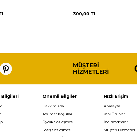
TL
300,00
TL
MÜŞTERI
HIZMETLERI
 Bilgileri
Önemli Bilgiler
Hızlı Erişim
im
Hakkımızda
Anasayfa
m
Teslimat Koşulları
Yeni Ürünler
ip
Üyelik Sözleşmesi
İndirimdekiler
Satış Sözleşmesi
Müşteri Hizmetleri