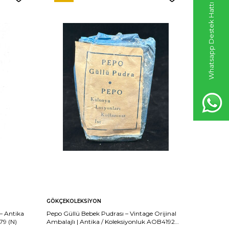
Whatsapp Destek Hattı
GÖKÇEKOLEKSIYON
GÖKÇEKO
 – Antika
Pepo Güllü Bebek Pudrası – Vintage Orijinal
Tokalon R
79 (N)
Ambalajlı | Antika / Koleksiyonluk AOB4192
Kutu | An