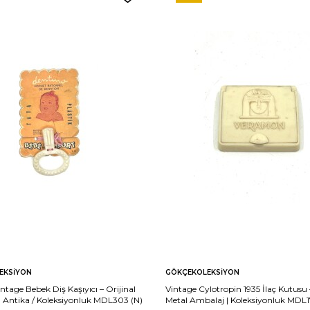
EKSIYON
GÖKÇEKOLEKSIYON
ntage Bebek Diş Kaşıyıcı – Orijinal
Vintage Cylotropin 1935 İlaç Kutusu
| Antika / Koleksiyonluk MDL303 (N)
Metal Ambalaj | Koleksiyonluk MDL1