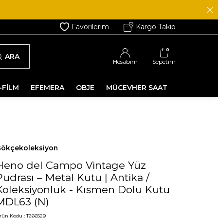
Favorilerim
Kargo Takip
0
ARA
Hesabım
Sepetim
-FİLM
EFEMERA
OBJE
MÜCEVHER SAAT
ökçekoleksiyon
Heno del Campo Vintage Yüz
Pudrası – Metal Kutu | Antika /
Koleksiyonluk - Kısmen Dolu Kutu
MDL63 (N)
rün Kodu :
T266529