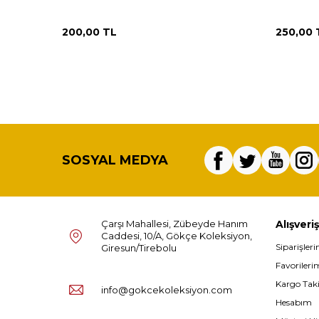
200,00
TL
250,00
SOSYAL MEDYA
Çarşı Mahallesi, Zübeyde Hanım
Alışveriş
Caddesi, 10/A, Gökçe Koleksiyon,
Siparişler
Giresun/Tirebolu
Favorileri
Kargo Tak
info@gokcekoleksiyon.com
Hesabım