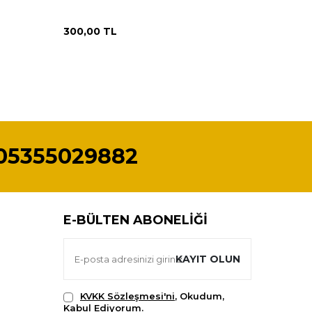
(N)
Kutu MDL
300,00
TL
600,00
05355029882
E-BÜLTEN ABONELIĞI
KAYIT OLUN
KVKK Sözleşmesi'ni
, Okudum,
Kabul Ediyorum.