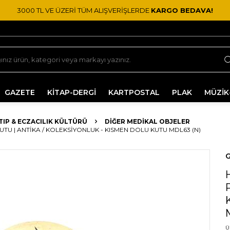
3000 TL VE ÜZERİ TÜM ALIŞVERİŞLERDE
KARGO BEDAVA!
GAZETE
KİTAP-DERGİ
KARTPOSTAL
PLAK
MÜZİK
 TIP & ECZACILIK KÜLTÜRÜ
DIĞER MEDIKAL OBJELER
TU | ANTIKA / KOLEKSIYONLUK - KISMEN DOLU KUTU MDL63 (N)
G
Ü