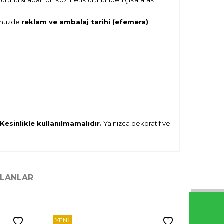
mı ürünü sıradan bir kozmetik ürününden çıkararak
nümüzde
reklam ve ambalaj tarihi (efemera)
Kesinlikle kullanılmamalıdır.
Yalnızca dekoratif ve
ILANLAR
YENI
YENI