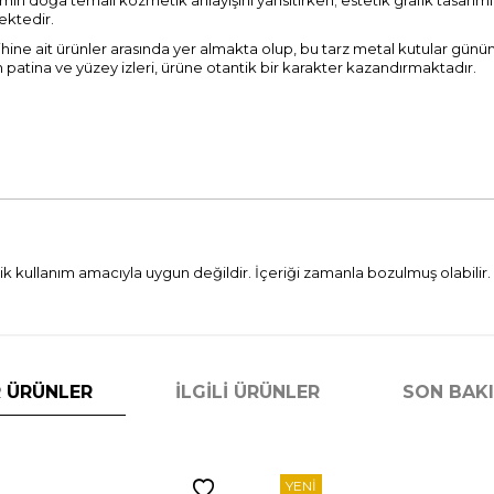
emin doğa temalı kozmetik anlayışını yansıtırken; estetik grafik tasarı
ktedir.
ihine ait ürünler arasında yer almakta olup, bu tarz metal kutular gü
atina ve yüzey izleri, ürüne otantik bir karakter kazandırmaktadır.
k kullanım amacıyla uygun değildir. İçeriği zamanla bozulmuş olabilir.
 ÜRÜNLER
İLGILI ÜRÜNLER
SON BAK
YENI