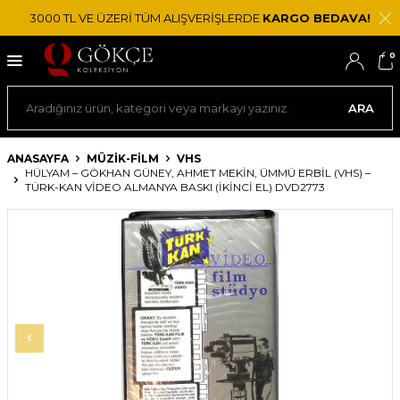
3000 TL VE ÜZERİ TÜM ALIŞVERİŞLERDE
KARGO BEDAVA!
0
ARA
ANASAYFA
MÜZİK-FİLM
VHS
HÜLYAM – GÖKHAN GÜNEY, AHMET MEKIN, ÜMMÜ ERBIL (VHS) –
TÜRK-KAN VIDEO ALMANYA BASKI (İKINCI EL) DVD2773