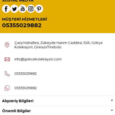
SOSYAL MEDYA
MÜŞTERI HIZMETLERI
05355029882
Çarşı Mahallesi, Zübeyde Hanım Caddesi, 10/A, Gökçe
Koleksiyon, Giresun/Tirebolu
info@gokcekoleksiyon.com
05355029882
05355029882
Alışveriş Bilgileri
Önemli Bilgiler