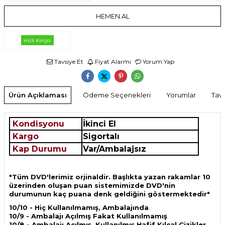
HEMEN AL
Tavsiye Et
Fiyat Alarmı
Yorum Yap
Ürün Açıklaması
Ödeme Seçenekleri
Yorumlar
Tavs
Kondisyonu
İkinci El
Kargo
Sigortalı
Kap Durumu
Var
/Ambalajsız
"Tüm DVD'lerimiz orjinaldir. Başlıkta yazan rakamlar 10
üzerinden oluşan puan sistemimizde DVD'nin
durumunun kaç puana denk geldiğini göstermektedir"
10/10 - Hiç Kullanılmamış, Ambalajında
10/9 - Ambalajı Açılmış Fakat Kullanılmamış
10/8 - Ambalajı Açılmış, Kullanılmış Hafif Kılcal Çizikler