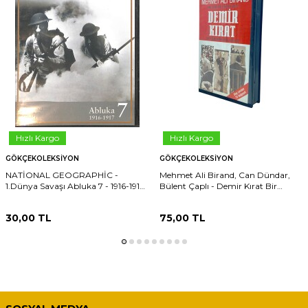
Hızlı Kargo
Hızlı Kargo
GÖKÇEKOLEKSIYON
GÖKÇEKOLEKSIYON
NATİONAL GEOGRAPHİC -
Mehmet Ali Birand, Can Dündar,
1.Dünya Savaşı Abluka 7 - 1916-1917
Bülent Çaplı - Demir Kırat Bir
DVD2880
Demokrasinin Doğuşu Belgesel 3
VHS Kaset DVD2879
30,00
TL
75,00
TL