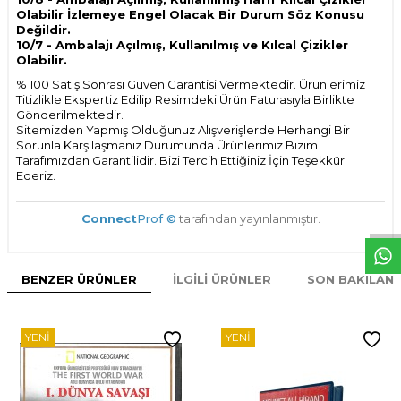
Olabilir İzlemeye Engel Olacak Bir Durum Söz Konusu
Değildir.
10/7 - Ambalajı Açılmış, Kullanılmış ve Kılcal Çizikler
Olabilir.
% 100 Satış Sonrası Güven Garantisi Vermektedir. Ürünlerimiz
Titizlikle Ekspertiz Edilip Resimdeki Ürün Faturasıyla Birlikte
Gönderilmektedir.
Sitemizden Yapmış Olduğunuz Alışverişlerde Herhangi Bir
Sorunla Karşılaşmanız Durumunda Ürünlerimiz Bizim
Tarafımızdan Garantilidir. Bizi Tercih Ettiğiniz İçin Teşekkür
Ederiz.
W
h
t
s
p
p
D
e
s
e
H
a
t
t
Connect
Prof ©
tarafından yayınlanmıştır.
BENZER ÜRÜNLER
İLGILI ÜRÜNLER
SON BAKILAN
YENI
YENI