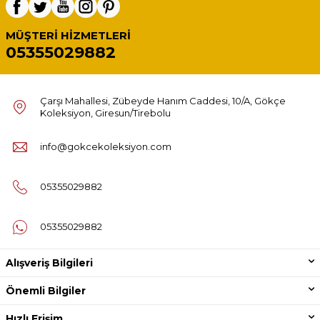
MÜŞTERI HIZMETLERI
05355029882
Çarşı Mahallesi, Zübeyde Hanım Caddesi, 10/A, Gökçe
Koleksiyon, Giresun/Tirebolu
info@gokcekoleksiyon.com
05355029882
05355029882
Alışveriş Bilgileri
Önemli Bilgiler
Hızlı Erişim