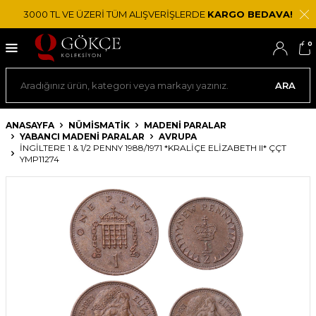
3000 TL VE ÜZERİ TÜM ALIŞVERİŞLERDE
KARGO BEDAVA!
0
ARA
ANASAYFA
NÜMİSMATİK
MADENI PARALAR
YABANCI MADENI PARALAR
AVRUPA
İNGILTERE 1 & 1/2 PENNY 1988/1971 *KRALIÇE ELIZABETH II* ÇÇT
YMP11274