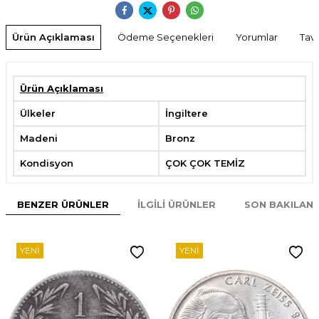
Ürün Açıklaması
Ödeme Seçenekleri
Yorumlar
Tavs
Ürün Açıklaması
Ülkeler
İngiltere
Madeni
Bronz
Kondisyon
ÇOK ÇOK TEMİZ
BENZER ÜRÜNLER
İLGILI ÜRÜNLER
SON BAKILAN
YENI
YENI
W
h
t
s
p
p
D
e
s
e
H
a
t
t