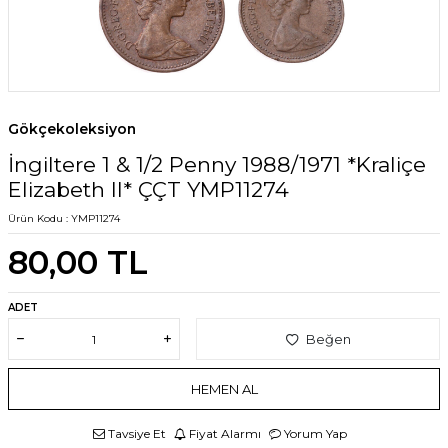
Gökçekoleksiyon
İngiltere 1 & 1/2 Penny 1988/1971 *Kraliçe
Elizabeth II* ÇÇT YMP11274
Ürün Kodu :
YMP11274
80,00
TL
ADET
Beğen
HEMEN AL
Tavsiye Et
Fiyat Alarmı
Yorum Yap