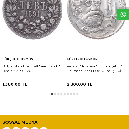
GÖKÇEKOLEKSIYON
GÖKÇEKOLEKSIYON
Bulgaristan 1 Lev 1891 *Ferdinand I*
Federal Almanya Cumhuriyeti 10
Temiz YMP10970
Deutsche Mark 1988 Gümüş - ÇİL
YMP11286 #148
1.380,00
TL
2.300,00
TL
SOSYAL MEDYA