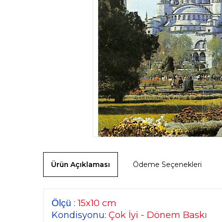
Ürün Açıklaması
Ödeme Seçenekleri
Ölçü
:
15x10 cm
Kondisyonu:
Çok İyi - Dönem Baskı