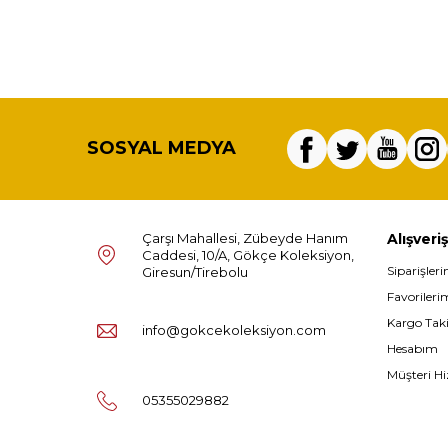
SOSYAL MEDYA
Çarşı Mahallesi, Zübeyde Hanım
Alışveriş
Caddesi, 10/A, Gökçe Koleksiyon,
Siparişler
Giresun/Tirebolu
Favorileri
Kargo Tak
info@gokcekoleksiyon.com
Hesabım
Müşteri Hi
05355029882