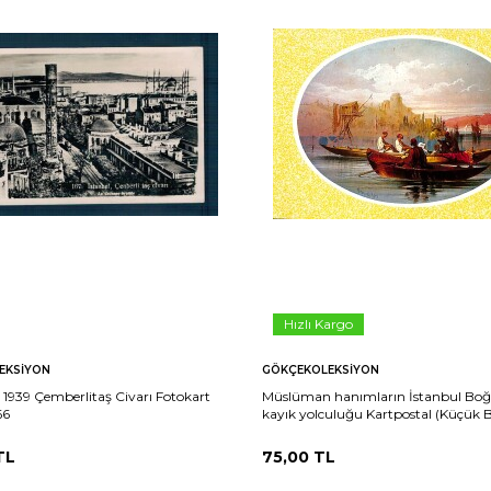
Hızlı Kargo
EKSIYON
GÖKÇEKOLEKSIYON
1939 Çemberlitaş Civarı Fotokart
Müslüman hanımların İstanbul Boğ
66
kayık yolculuğu Kartpostal (Küçük 
KRT23813
TL
75,00
TL