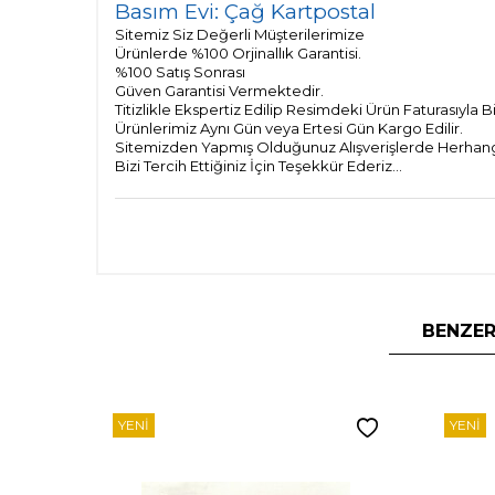
Basım Evi: Çağ Kartpostal
Sitemiz Siz Değerli Müşterilerimize
Ürünlerde %100 Orjinallık Garantisi.
%100 Satış Sonrası
Güven Garantisi Vermektedir.
Titizlikle Ekspertiz Edilip Resimdeki Ürün Faturasıyla 
Ürünlerimiz Aynı Gün veya Ertesi Gün Kargo Edilir.
Sitemizden Yapmış Olduğunuz Alışverişlerde Herhangi 
Bizi Tercih Ettiğiniz İçin Teşekkür Ederiz...
BENZER
YENI
YENI