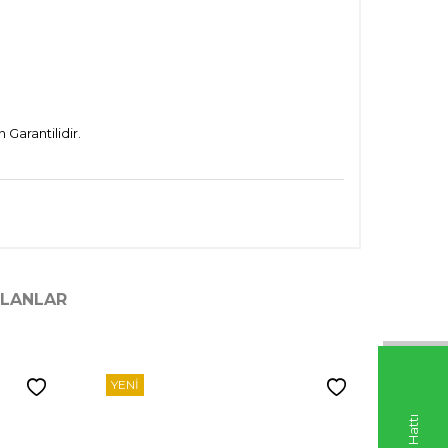
Garantilidir.
ILANLAR
YENI
YENI