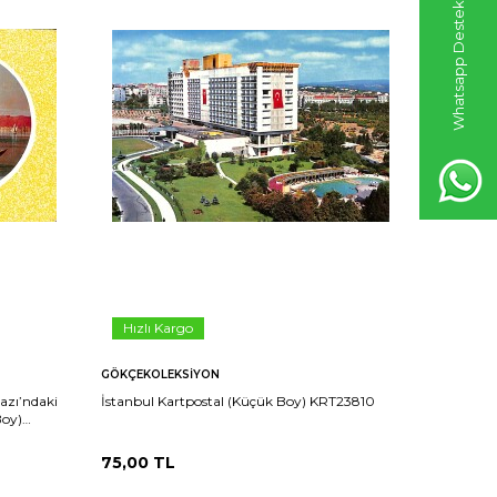
Whatsapp Destek Hattı
Hızlı Kargo
Hızlı 
GÖKÇEKOLEKSIYON
GÖKÇEKO
azı’ndaki
İstanbul Kartpostal (Küçük Boy) KRT23810
İstanbul 
Boy)
75,00
TL
75,00
T