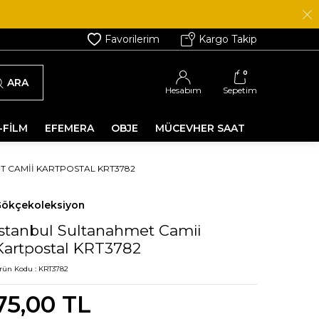
Favorilerim
Kargo Takip
0
ARA
Hesabım
Sepetim
-FİLM
EFEMERA
OBJE
MÜCEVHER SAAT
T CAMII KARTPOSTAL KRT3782
ökçekoleksiyon
İstanbul Sultanahmet Camii
Kartpostal KRT3782
rün Kodu :
KRT3782
75,00
TL