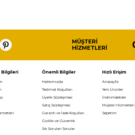
MÜŞTERI
HIZMETLERI
 Bilgileri
Önemli Bilgiler
Hızlı Erişim
im
Hakkımızda
Anasayfa
m
Teslimat Koşulları
Yeni Ürünler
ip
Üyelik Sözleşmesi
İndirimdekiler
Satış Sözleşmesi
Müşteri Hizmetleri
zmetleri
Garanti ve İade Koşulları
Sepetim
Gizlilik ve Güvenlik
Sık Sorulan Sorular