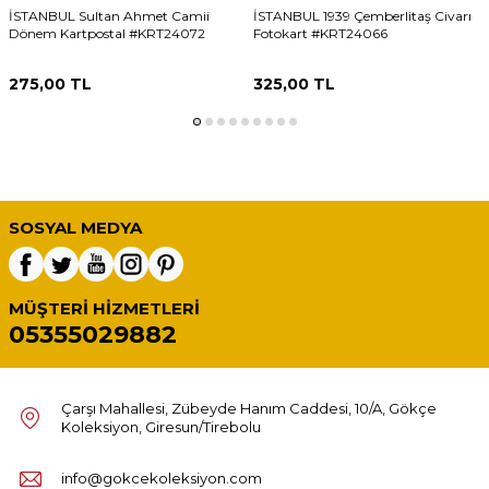
İSTANBUL Sultan Ahmet Camii
İSTANBUL 1939 Çemberlitaş Civarı
Dönem Kartpostal #KRT24072
Fotokart #KRT24066
275,00
TL
325,00
TL
SOSYAL MEDYA
MÜŞTERI HIZMETLERI
05355029882
Çarşı Mahallesi, Zübeyde Hanım Caddesi, 10/A, Gökçe
Koleksiyon, Giresun/Tirebolu
info@gokcekoleksiyon.com