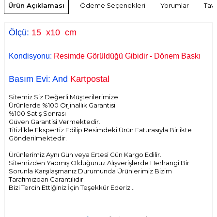
Ürün Açıklaması
Ödeme Seçenekleri
Yorumlar
Tavs
Ölçü:
15
x10 cm
Kondisyonu:
Resimde Görüldüğü Gibidir - Dönem Baskı
Basım Evi: And
Kartpostal
Sitemiz Siz Değerli Müşterilerimize
Ürünlerde %100 Orjinallık Garantisi.
%100 Satış Sonrası
Güven Garantisi Vermektedir.
Titizlikle Ekspertiz Edilip Resimdeki Ürün Faturasıyla Birlikte
Gönderilmektedir.
Ürünlerimiz Aynı Gün veya Ertesi Gün Kargo Edilir.
Sitemizden Yapmış Olduğunuz Alışverişlerde Herhangi Bir
Sorunla Karşılaşmanız Durumunda Ürünlerimiz Bizim
Tarafımızdan Garantilidir.
Bizi Tercih Ettiğiniz İçin Teşekkür Ederiz...