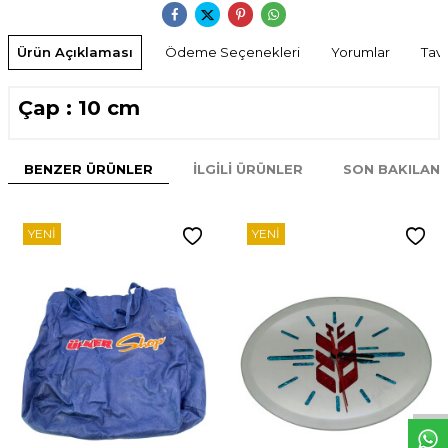
Ürün Açıklaması
Ödeme Seçenekleri
Yorumlar
Tavs
Çap : 10 cm
BENZER ÜRÜNLER
İLGILI ÜRÜNLER
SON BAKILAN
YENI
YENI
W
h
t
s
p
p
D
e
s
e
H
a
t
t