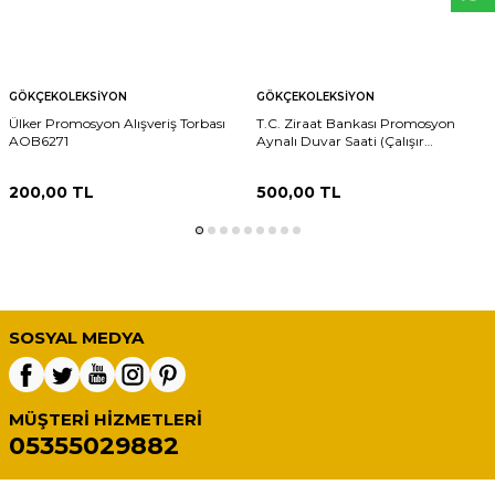
GÖKÇEKOLEKSIYON
GÖKÇEKOLEKSIYON
Ülker Promosyon Alışveriş Torbası
T.C. Ziraat Bankası Promosyon
AOB6271
Aynalı Duvar Saati (Çalışır
Durumda) AOB6270
200,00
TL
500,00
TL
SOSYAL MEDYA
MÜŞTERI HIZMETLERI
05355029882