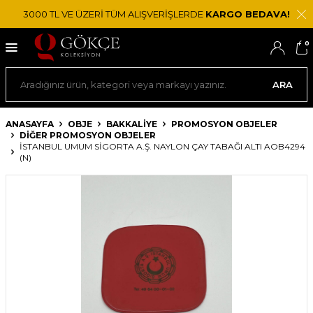
3000 TL VE ÜZERİ TÜM ALIŞVERİŞLERDE
KARGO BEDAVA!
0
ARA
ANASAYFA
OBJE
BAKKALIYE
PROMOSYON OBJELER
DIĞER PROMOSYON OBJELER
İSTANBUL UMUM SIGORTA A.Ş. NAYLON ÇAY TABAĞI ALTI AOB4294
(N)