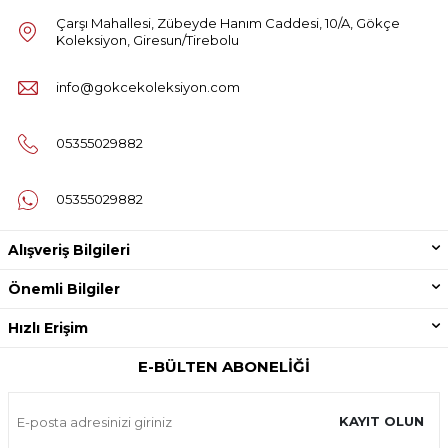
Çarşı Mahallesi, Zübeyde Hanım Caddesi, 10/A, Gökçe
Koleksiyon, Giresun/Tirebolu
info@gokcekoleksiyon.com
05355029882
05355029882
Alışveriş Bilgileri
Önemli Bilgiler
Hızlı Erişim
E-BÜLTEN ABONELIĞI
KAYIT OLUN