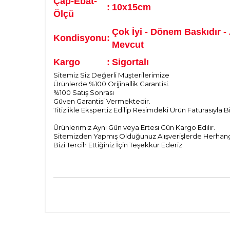
Çap-Ebat-
:
10x15cm
Ölçü
Çok İyi - Dönem Baskıdır -
Kondisyonu
:
Mevcut
Kargo
:
Sigortalı
Sitemiz Siz Değerli Müşterilerimize
Ürünlerde %100 Orijinallik Garantisi.
%100 Satış Sonrası
Güven Garantisi Vermektedir.
Titizlikle Ekspertiz Edilip Resimdeki Ürün Faturasıyla 
Ürünlerimiz Aynı Gün veya Ertesi Gün Kargo Edilir.
Sitemizden Yapmış Olduğunuz Alışverişlerde Herhangi 
Bizi Tercih Ettiğiniz İçin Teşekkür Ederiz.