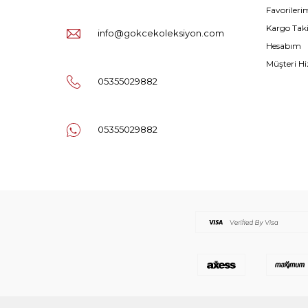
Favorileri
Kargo Tak
info@gokcekoleksiyon.com
Hesabım
Müşteri Hi
05355029882
05355029882