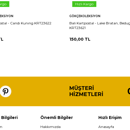
argo
Hızlı Kargo
EKSIYON
GÖKÇEKOLEKSIYON
postal - Candı Kunıng KRT23622
Bali Kartpostal - Lake Bratan, Bedu
KRT23621
L
150,00
TL
MÜŞTERI
HIZMETLERI
 Bilgileri
Önemli Bilgiler
Hızlı Erişim
im
Hakkımızda
Anasayfa