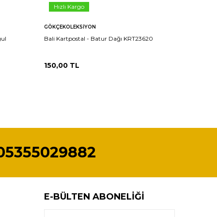
Hızlı Kargo
Hızlı 
GÖKÇEKOLEKSIYON
GÖKÇEKO
gul
Bali Kartpostal - Batur Dağı KRT23620
Bali Kart
KRT23619
150,00
TL
150,00
05355029882
E-BÜLTEN ABONELIĞI