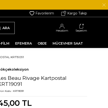
Favorilerim
Kargo Takip
0
ARA
Hesabım
Sepetim
-FİLM
EFEMERA
OBJE
MÜCEVHER SAAT
OSTAL KRT19091
ökçekoleksiyon
Les Beau Rivage Kartpostal
KRT19091
rün Kodu :
KRT19091
45,00
TL