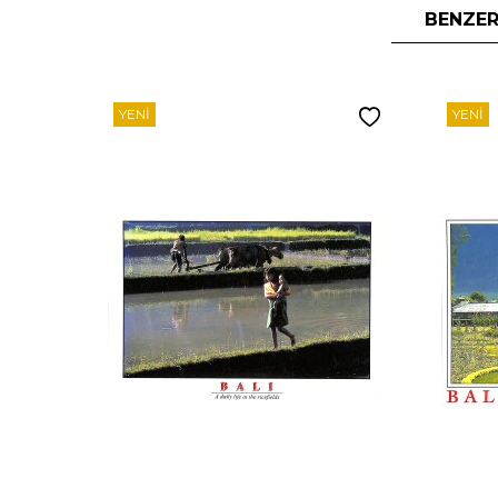
BENZER
YENI
YENI