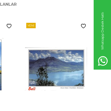
ILANLAR
Whatsapp Destek Hattı
YENI
YENI