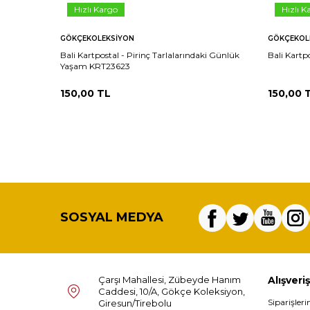
Hızlı Kargo
Hızlı K
GÖKÇEKOLEKSIYON
GÖKÇEKOL
Bali Kartpostal - Pirinç Tarlalarındaki Günlük
Bali Kart
Yaşam KRT23623
150,00
TL
150,00
T
SOSYAL MEDYA
Çarşı Mahallesi, Zübeyde Hanım
Alışveriş
Caddesi, 10/A, Gökçe Koleksiyon,
Siparişler
Giresun/Tirebolu