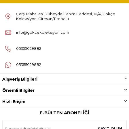
Çarşı Mahallesi, Zübeyde Hanım Caddesi, 10/A, Gökçe
Koleksiyon, Giresun/Tirebolu
info@gokcekoleksiyon.com
05355029882
05355029882
Alışveriş Bilgileri
Önemli Bilgiler
Hızlı Erişim
E-BÜLTEN ABONELIĞI
KAYIT OLUN