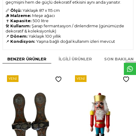
geçmişini hem de güçlü dekoratif etkisini aynı anda yansıtır.
📏
Ölçü:
Yaklaşık 87 x 115 cm
🪵
Malzeme:
Meşe ağacı
🍷
Kapasite:
500 litre
🛠
Kullanım:
Şarap fermantasyon / dinlendirme (günümüzde
dekoratif & koleksiyonluk)
📌
Dönem:
Yaklaşık 100 yıllık
📌
Kondisyon:
Yaşına bağlı doğal kullanım izleri mevcut
W
h
t
s
p
p
D
e
s
e
H
a
t
t
BENZER ÜRÜNLER
İLGILI ÜRÜNLER
SON BAKILAN
YENI
YENI