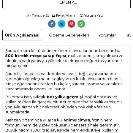
HEMEN AL
Tavsiye Et
Fiyat Alarmı
Yorum Yap
Ürün Açıklaması
Ödeme Seçenekleri
Yorumlar
Tavs
Şarap üretim kültürünün en önemli unsurlarından biri olan bu
500 litrelik meşe şarap fıçısı
, mahzenden çıkmış olması ve
oldukça yaşlı yapısıyla yüksek koleksiyon değeri taşıyan nadir
bir parçadır.
Şarap fıçıları, yalnızca depolama aracı değil; aynı zamanda
içeceğin olgunlaşmasını sağlayan en kritik unsurlardan biridir.
Meşe ağacından üretilen bu fıçılar, şarabın aroma ve karakter
kazanmasında önemli rol oynar.
Bu örnek ise yaklaşık
100 yıllık geçmişi
, doğal patinası ve
kullanım izleri ile gerçek bir üretim sürecine tanıklık etmiş; bu
yönüyle sıradan bir dekoratif objeden çok daha fazlasını
sunmaktadır.
Mahzen ortamında yıllarca kullanılmış olması, fıçının hem
formunu hem de yüzey dokusunu benzersiz hale getirmiştir.
Büyük hacmi (500 litre) sayesinde hem endüstriyel kullanım