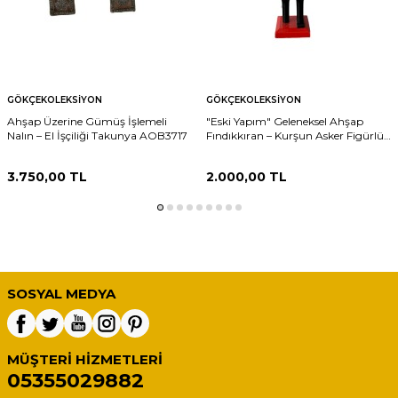
GÖKÇEKOLEKSIYON
GÖKÇEKOLEKSIYON
Ahşap Üzerine Gümüş İşlemeli
"Eski Yapım" Geleneksel Ahşap
Nalın – El İşçiliği Takunya AOB3717
Fındıkkıran – Kurşun Asker Figürlü
KRŞ1
3.750,00
TL
2.000,00
TL
SOSYAL MEDYA
MÜŞTERI HIZMETLERI
05355029882