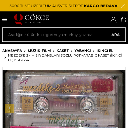
3000 TL VE ÜZERİ TÜM ALIŞVERİŞLERDE
KARGO BEDAVA!
0
ARA
ANASAYFA
MÜZİK-FİLM
KASET
YABANCI
İKINCI EL
MEZDEKE 2 - MISIR DANSLARI SÖZLÜ POP-ARABIC KASET (İKINCI
EL) KST28341