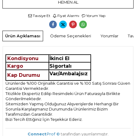
HEMEN AL
Tavsiye Et
Fiyat Alarmı
Yorum Yap
Ürün Açıklaması
Ödeme Seçenekleri
Yorumlar
Tavs
Kondisyonu
İkinci El
Kargo
Sigortalı
Var/Ambalajsız
Kap Durumu
Ürünlerde %100 Orijinallık Garantisi ve % 100 Satış Sonrası Güven
Garantisi Vermektedir.
Titizlikle Ekspertiz Edilip Resimdeki Ürün Faturasıyla Birlikte
Gönderilmektedir.
Sitemizden Yapmış Olduğunuz Alışverişlerde Herhangi Bir
Sorunla Karşılaşmanız Durumunda Ürünlerimiz Bizim
Tarafımızdan Garantilidir.
Bizi Tercih Ettiğiniz İçin Teşekkür Ederiz.
Connect
Prof ©
tarafından yayınlanmıştır.