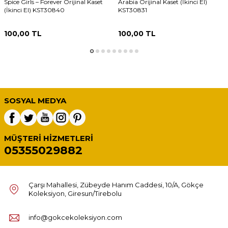
Spice Girls – Forever Orijinal Kaset
Arabia Orijinal Kaset (İkinci El)
(İkinci El) KST30840
KST30831
100,00
TL
100,00
TL
SOSYAL MEDYA
MÜŞTERI HIZMETLERI
05355029882
Çarşı Mahallesi, Zübeyde Hanım Caddesi, 10/A, Gökçe
Koleksiyon, Giresun/Tirebolu
info@gokcekoleksiyon.com