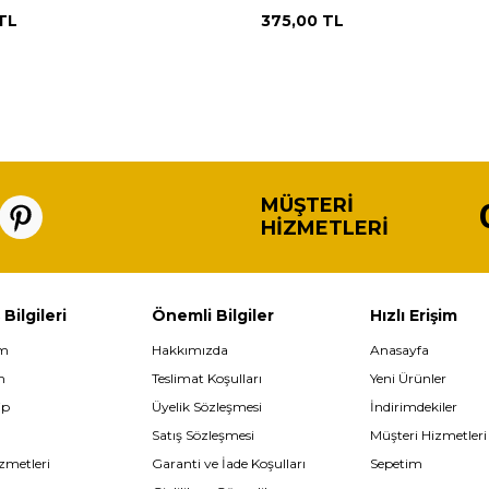
TL
375,00
TL
MÜŞTERI
HIZMETLERI
 Bilgileri
Önemli Bilgiler
Hızlı Erişim
im
Hakkımızda
Anasayfa
m
Teslimat Koşulları
Yeni Ürünler
ip
Üyelik Sözleşmesi
İndirimdekiler
Satış Sözleşmesi
Müşteri Hizmetleri
zmetleri
Garanti ve İade Koşulları
Sepetim