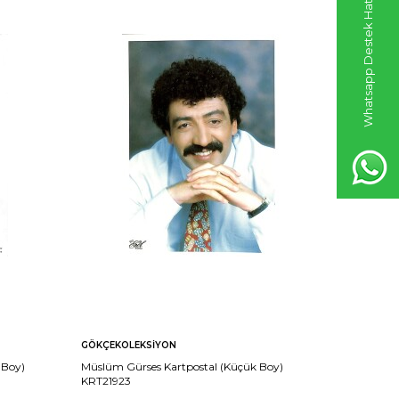
Whatsapp Destek Hattı
GÖKÇEKOLEKSIYON
GÖKÇEKO
 Boy)
Müslüm Gürses Kartpostal (Küçük Boy)
Müslüm Gü
KRT21923
KRT21922