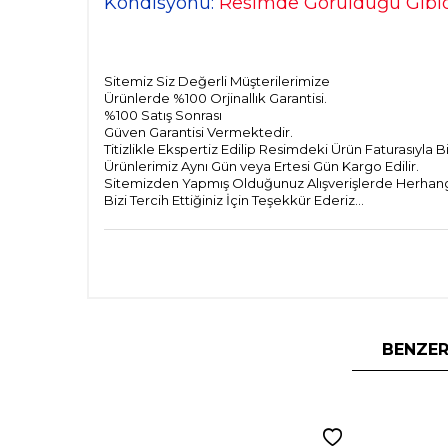
Kondisyonu:
Resimde Görüldüğü Gibidi
Sitemiz Siz Değerli Müşterilerimize
Ürünlerde %100 Orjinallık Garantisi.
%100 Satış Sonrası
Güven Garantisi Vermektedir.
Titizlikle Ekspertiz Edilip Resimdeki Ürün Faturasıyla 
Ürünlerimiz Aynı Gün veya Ertesi Gün Kargo Edilir.
Sitemizden Yapmış Olduğunuz Alışverişlerde Herhangi 
Bizi Tercih Ettiğiniz İçin Teşekkür Ederiz...
BENZER