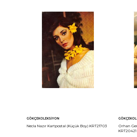
GÖKÇEKOLEKSIYON
GÖKÇEKOL
Necla Nazır Kartpostal (Küçük Boy) KRT21703
Orhan Gen
KRT20421