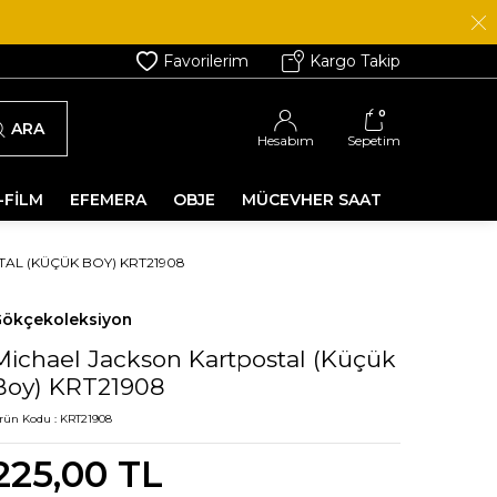
Favorilerim
Kargo Takip
0
ARA
Hesabım
Sepetim
-FİLM
EFEMERA
OBJE
MÜCEVHER SAAT
AL (KÜÇÜK BOY) KRT21908
ökçekoleksiyon
Michael Jackson Kartpostal (Küçük
Boy) KRT21908
rün Kodu :
KRT21908
225,00
TL