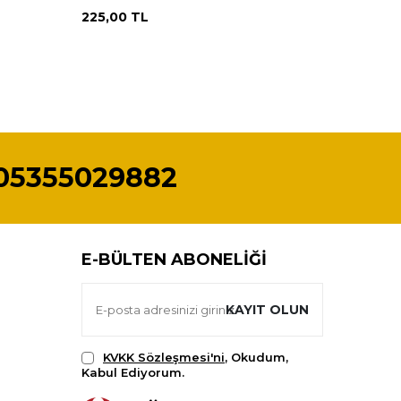
225,00
TL
225,00
05355029882
E-BÜLTEN ABONELIĞI
KAYIT OLUN
KVKK Sözleşmesi'ni
, Okudum,
Kabul Ediyorum.