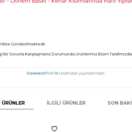
r - Dönem Baskı - Kenar Kısımlarında Hafif Yıp
Birlikte Gönderilmektedir.
Bir Sorunla Karşılaşmanız Durumunda Ürünlerimiz Bizim Tarafımızdan 
Connect
Prof ©
tarafından yayınlanmıştır.
 ÜRÜNLER
İLGILI ÜRÜNLER
SON BAK