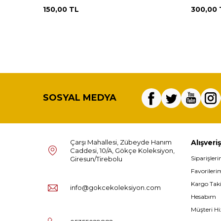
150,00
TL
300,00
SOSYAL MEDYA
Çarşı Mahallesi, Zübeyde Hanım
Alışveriş
Caddesi, 10/A, Gökçe Koleksiyon,
Siparişler
Giresun/Tirebolu
Favorileri
Kargo Tak
info@gokcekoleksiyon.com
Hesabım
Müşteri Hi