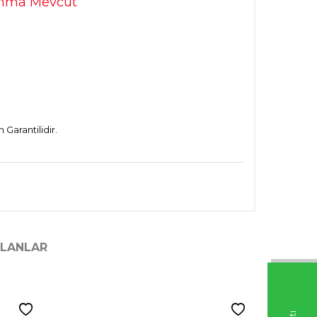
ranma Mevcut
Garantilidir.
ILANLAR