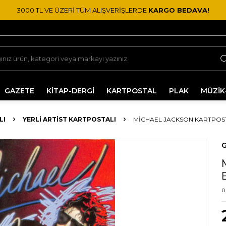
3000 TL VE ÜZERİ TÜM ALIŞVERİŞLERDE
KARGO BEDAVA!
GAZETE
KİTAP-DERGİ
KARTPOSTAL
PLAK
MÜZİK
LI
YERLI ARTIST KARTPOSTALI
MICHAEL JACKSON KARTPOST
G
Ü