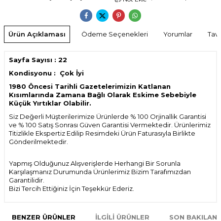
Ürün Açıklaması
Ödeme Seçenekleri
Yorumlar
Tavs
Sayfa Sayısı : 22
Kondisyonu : Çok İyi
1980 Öncesi Tarihli Gazetelerimizin Katlanan
Kısımlarında Zamana Bağlı Olarak Eskime Sebebiyle
Küçük Yırtıklar Olabilir.
Siz Değerli Müşterilerimize Ürünlerde % 100 Orjinallik Garantisi
ve % 100 Satış Sonrası Güven Garantisi Vermektedir. Ürünlerimiz
Titizlikle Ekspertiz Edilip Resimdeki Ürün Faturasıyla Birlikte
Gönderilmektedir.
Yapmış Olduğunuz Alışverişlerde Herhangi Bir Sorunla
Karşılaşmanız Durumunda Ürünlerimiz Bizim Tarafımızdan
Garantilidir.
Bizi Tercih Ettiğiniz İçin Teşekkür Ederiz.
BENZER ÜRÜNLER
İLGILI ÜRÜNLER
SON BAKILAN