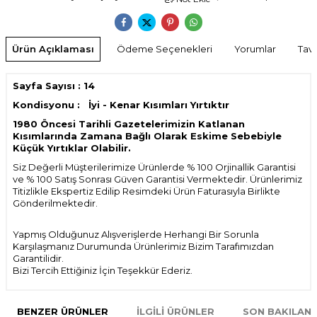
Ürün Açıklaması
Ödeme Seçenekleri
Yorumlar
Tavs
Sayfa Sayısı : 14
Kondisyonu : İyi - Kenar Kısımları Yırtıktır
1980 Öncesi Tarihli Gazetelerimizin Katlanan
Kısımlarında Zamana Bağlı Olarak Eskime Sebebiyle
Küçük Yırtıklar Olabilir.
Siz Değerli Müşterilerimize Ürünlerde % 100 Orjinallik Garantisi
ve % 100 Satış Sonrası Güven Garantisi Vermektedir. Ürünlerimiz
Titizlikle Ekspertiz Edilip Resimdeki Ürün Faturasıyla Birlikte
Gönderilmektedir.
Yapmış Olduğunuz Alışverişlerde Herhangi Bir Sorunla
Karşılaşmanız Durumunda Ürünlerimiz Bizim Tarafımızdan
Garantilidir.
Bizi Tercih Ettiğiniz İçin Teşekkür Ederiz.
BENZER ÜRÜNLER
İLGILI ÜRÜNLER
SON BAKILAN