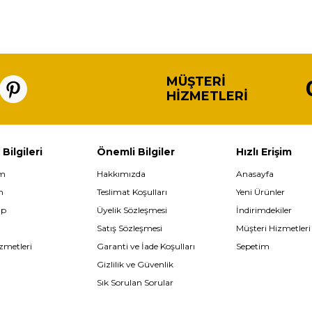
MÜŞTERI
HIZMETLERI
 Bilgileri
Önemli Bilgiler
Hızlı Erişim
im
Hakkımızda
Anasayfa
m
Teslimat Koşulları
Yeni Ürünler
ip
Üyelik Sözleşmesi
İndirimdekiler
Satış Sözleşmesi
Müşteri Hizmetleri
zmetleri
Garanti ve İade Koşulları
Sepetim
Gizlilik ve Güvenlik
Sık Sorulan Sorular