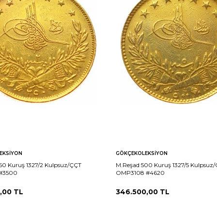
EKSIYON
GÖKÇEKOLEKSIYON
50 Kuruş 1327/2 Kulpsuz/ÇÇT
M.Reşad 500 Kuruş 1327/5 Kulpsuz
#3500
OMP3108 #4620
,00
TL
346.500,00
TL