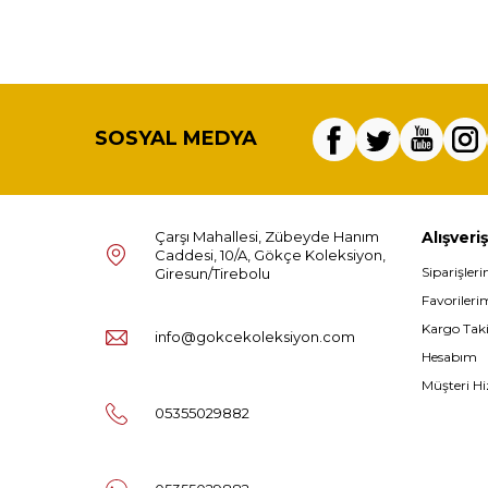
SOSYAL MEDYA
Çarşı Mahallesi, Zübeyde Hanım
Alışveriş
Caddesi, 10/A, Gökçe Koleksiyon,
Siparişler
Giresun/Tirebolu
Favorileri
Kargo Tak
info@gokcekoleksiyon.com
Hesabım
Müşteri Hi
05355029882