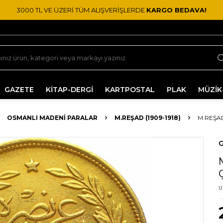
3000 TL VE ÜZERİ TÜM ALIŞVERİŞLERDE
KARGO BEDAVA!
GAZETE
KİTAP-DERGİ
KARTPOSTAL
PLAK
MÜZİK
OSMANLI MADENI PARALAR
M.REŞAD (1909-1918)
M.REŞAD
G
Ü