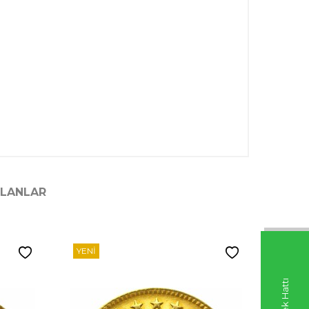
ILANLAR
YENI
YENI