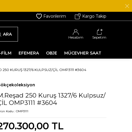
Favorilerim
Kargo Takip
0
ARA
Hesabım
Sepetim
-FİLM
EFEMERA
OBJE
MÜCEVHER SAAT
 250 KURUŞ 1327/6 KULPSUZ/ÇİL OMP3111 #3604
ökçekoleksiyon
M.Reşad 250 Kuruş 1327/6 Kulpsuz/
ÇİL OMP3111 #3604
rün Kodu :
OMP3111
270.300,00
TL