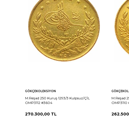
GÖKÇEKOLEKSIYON
GÖKÇEKOL
M.Reşad 250 Kuruş 1293/3 Kulpsuz/ÇİL
M.Reşad 2
OMP3112 #3604
OMP3110 
270.300,00
TL
262.500