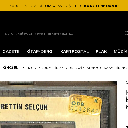
3000 TL VE ÜZERİ TÜM ALIŞVERİŞLERDE
KARGO BEDAVA!
GAZETE
KİTAP-DERGİ
KARTPOSTAL
PLAK
MÜZİK
İKINCI EL
MÜNIR NURETTIN SELÇUK - AZIZ İSTANBUL KASET (İKINCI 
G
Ü