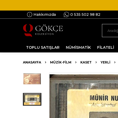
Hakkımızda
0 535 502 98 82
TOPLU SATIŞLAR
NÜMİSMATİK
FİLATELİ
ANASAYFA
MÜZİK-FİLM
KASET
YERLI