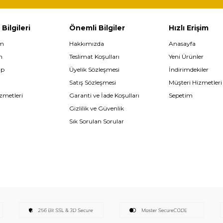
 Bilgileri
Önemli Bilgiler
Hızlı Erişim
im
Hakkımızda
Anasayfa
m
Teslimat Koşulları
Yeni Ürünler
ip
Üyelik Sözleşmesi
İndirimdekiler
Satış Sözleşmesi
Müşteri Hizmetleri
zmetleri
Garanti ve İade Koşulları
Sepetim
Gizlilik ve Güvenlik
Sık Sorulan Sorular