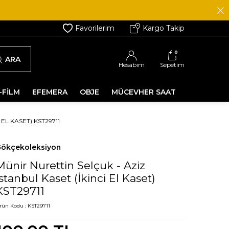
Favorilerim
Kargo Takip
0
ARA
Hesabım
Sepetim
-FİLM
EFEMERA
OBJE
MÜCEVHER SAAT
EL KASET) KST29711
ökçekoleksiyon
Münir Nurettin Selçuk - Aziz
İstanbul Kaset (İkinci El Kaset)
KST29711
rün Kodu :
KST29711