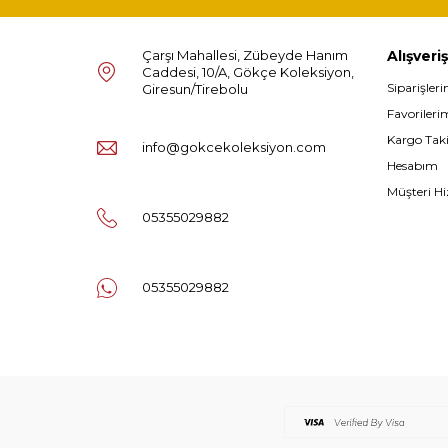
Çarşı Mahallesi, Zübeyde Hanım
Alışveriş
Caddesi, 10/A, Gökçe Koleksiyon,
Siparişler
Giresun/Tirebolu
Favorileri
Kargo Tak
info@gokcekoleksiyon.com
Hesabım
Müşteri Hi
05355029882
05355029882