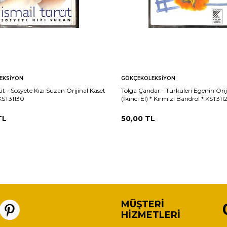
EKSIYON
GÖKÇEKOLEKSIYON
üt - Sosyete Kızı Suzan Orijinal Kaset
Tolga Çandar - Türküleri Egenin Orij
 KST31130
(İkinci El) * Kırmızı Bandrol * KST311
TL
50,00
TL
MÜŞTERI
HIZMETLERI