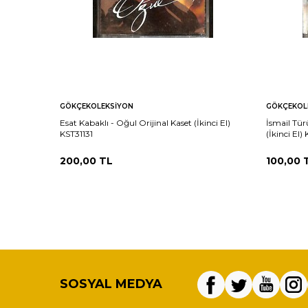
GÖKÇEKOLEKSIYON
GÖKÇEKOL
Esat Kabaklı - Oğul Orijinal Kaset (İkinci El)
İsmail Tür
KST31131
(İkinci El)
200,00
TL
100,00
SOSYAL MEDYA