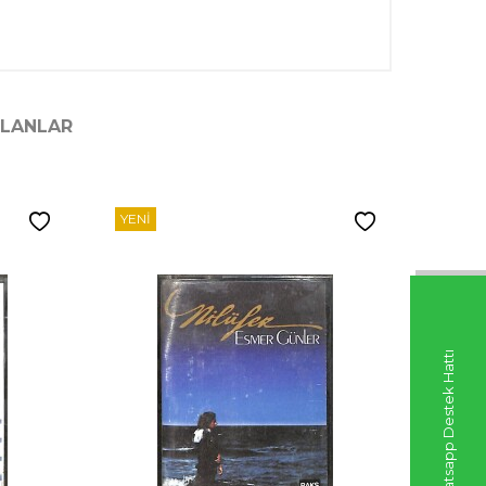
ILANLAR
YENI
YENI
Whatsapp Destek Hattı