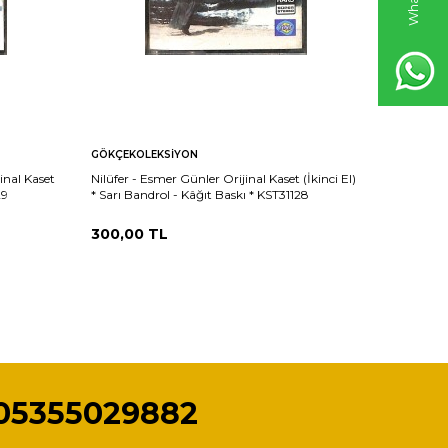
GÖKÇEKOLEKSIYON
GÖKÇEKO
inal Kaset
Nilüfer - Esmer Günler Orijinal Kaset (İkinci El)
Zeki Müre
29
* Sarı Bandrol - Kâğıt Baskı * KST31128
(İkinci El
KST31127
300,00
TL
300,00
05355029882