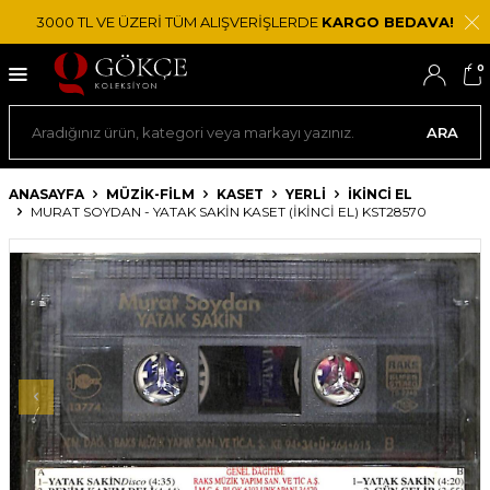
3000 TL VE ÜZERİ TÜM ALIŞVERİŞLERDE
KARGO BEDAVA!
0
ARA
ANASAYFA
MÜZİK-FİLM
KASET
YERLI
İKINCI EL
MURAT SOYDAN - YATAK SAKIN KASET (İKINCI EL) KST28570