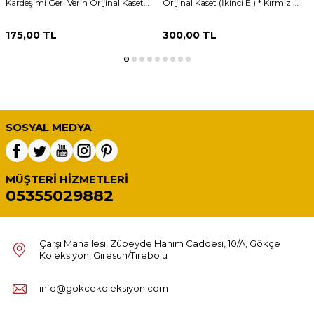
Kardeşimi Geri Verin Orijinal Kaset
Orijinal Kaset (İkinci El) * Kırmızı
(İkinci El) KST31160
Bandrol * KST31159
175,00
TL
300,00
TL
SOSYAL MEDYA
MÜŞTERI HIZMETLERI
05355029882
Çarşı Mahallesi, Zübeyde Hanım Caddesi, 10/A, Gökçe
Koleksiyon, Giresun/Tirebolu
info@gokcekoleksiyon.com