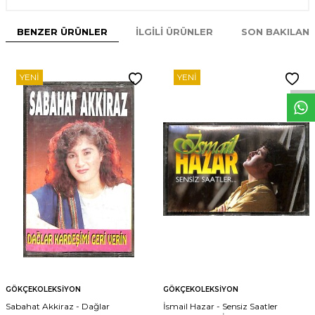
BENZER ÜRÜNLER
İLGILI ÜRÜNLER
SON BAKILAN
W
h
t
s
p
p
D
e
s
e
H
a
t
t
YENI
YENI
GÖKÇEKOLEKSIYON
GÖKÇEKOLEKSIYON
Sabahat Akkiraz - Dağlar
İsmail Hazar - Sensiz Saatler