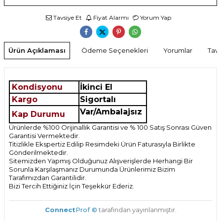
Tavsiye Et
Fiyat Alarmı
Yorum Yap
Ürün Açıklaması
Ödeme Seçenekleri
Yorumlar
Tavs
Kondisyonu
İkinci El
Kargo
Sigortalı
Var/Ambalajsız
Kap Durumu
Ürünlerde %100 Orijinallık Garantisi ve % 100 Satış Sonrası Güven
Garantisi Vermektedir.
Titizlikle Ekspertiz Edilip Resimdeki Ürün Faturasıyla Birlikte
Gönderilmektedir.
Sitemizden Yapmış Olduğunuz Alışverişlerde Herhangi Bir
Sorunla Karşılaşmanız Durumunda Ürünlerimiz Bizim
Tarafımızdan Garantilidir.
Bizi Tercih Ettiğiniz İçin Teşekkür Ederiz.
Connect
Prof ©
tarafından yayınlanmıştır.