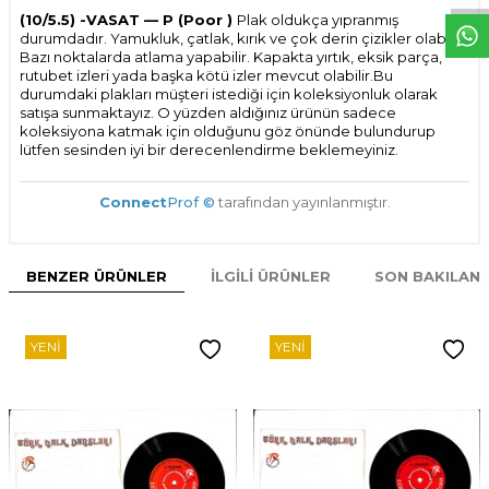
(10/5.5) -VASAT — P (Poor )
Plak oldukça yıpranmış
durumdadır. Yamukluk, çatlak, kırık ve çok derin çizikler olabilir.
Bazı noktalarda atlama yapabilir. Kapakta yırtık, eksik parça,
rutubet izleri yada başka kötü izler mevcut olabilir.Bu
durumdaki plakları müşteri istediği için koleksiyonluk olarak
satışa sunmaktayız. O yüzden aldığınız ürünün sadece
koleksiyona katmak için olduğunu göz önünde bulundurup
lütfen sesinden iyi bir derecenlendirme beklemeyiniz.
Connect
Prof ©
tarafından yayınlanmıştır.
BENZER ÜRÜNLER
İLGILI ÜRÜNLER
SON BAKILAN
YENI
YENI