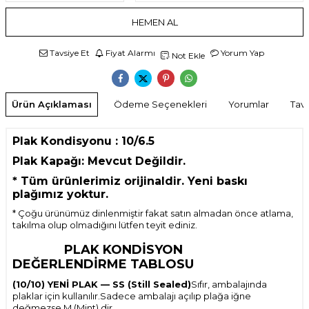
HEMEN AL
Tavsiye Et
Fiyat Alarmı
Yorum Yap
Not Ekle
Ürün Açıklaması
Ödeme Seçenekleri
Yorumlar
Tavs
Plak Kondisyonu : 10/6.5
Plak Kapağı: Mevcut Değildir.
*
Tüm ürünlerimiz orijinaldir. Yeni baskı
plağımız yoktur.
* Çoğu ürünümüz dinlenmiştir fakat satın almadan önce atlama,
takılma olup olmadığını lütfen teyit ediniz.
PLAK KONDİSYON
DEĞERLENDİRME TABLOSU
(10/10) YENİ PLAK — SS (Still Sealed)
Sıfır, ambalajında
plaklar için kullanılır.Sadece ambalajı açılıp plağa iğne
değmezse M (Mint) dir.