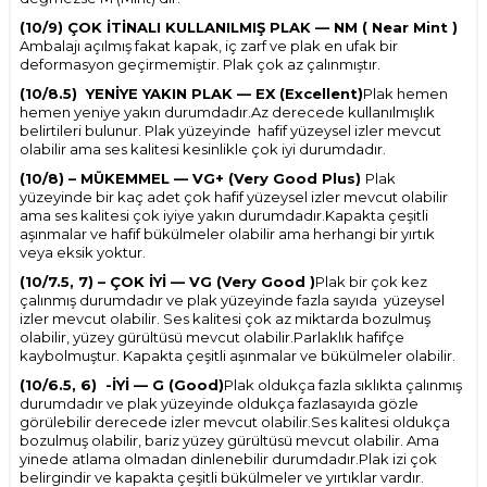
(10/9) ÇOK İTİNALI KULLANILMIŞ PLAK — NM ( Near Mint )
Ambalajı açılmış fakat kapak, iç zarf ve plak en ufak bir
deformasyon geçirmemiştir. Plak çok az çalınmıştır.
(10/8.5) YENİYE YAKIN PLAK — EX (Excellent)
Plak hemen
hemen yeniye yakın durumdadır.Az derecede kullanılmışlık
belirtileri bulunur. Plak yüzeyinde hafif yüzeysel izler mevcut
olabilir ama ses kalitesi kesinlikle çok iyi durumdadır.
(10/8) – MÜKEMMEL — VG+ (Very Good Plus)
Plak
yüzeyinde bir kaç adet çok hafif yüzeysel izler mevcut olabilir
ama ses kalitesi çok iyiye yakın durumdadır.Kapakta çeşitli
aşınmalar ve hafif bükülmeler olabilir ama herhangi bir yırtık
veya eksik yoktur.
(10/7.5, 7) – ÇOK İYİ — VG (Very Good )
Plak bir çok kez
çalınmış durumdadır ve plak yüzeyinde fazla sayıda yüzeysel
izler mevcut olabilir. Ses kalitesi çok az miktarda bozulmuş
olabilir, yüzey gürültüsü mevcut olabilir.Parlaklık hafifçe
kaybolmuştur. Kapakta çeşitli aşınmalar ve bükülmeler olabilir.
(10/6.5, 6) -İYİ — G (Good)
Plak oldukça fazla sıklıkta çalınmış
durumdadır ve plak yüzeyinde oldukça fazlasayıda gözle
görülebilir derecede izler mevcut olabilir.Ses kalitesi oldukça
W
h
t
s
p
p
D
e
s
e
H
a
t
t
bozulmuş olabilir, bariz yüzey gürültüsü mevcut olabilir. Ama
yinede atlama olmadan dinlenebilir durumdadır.Plak izi çok
belirgindir ve kapakta çeşitli bükülmeler ve yırtıklar vardır.