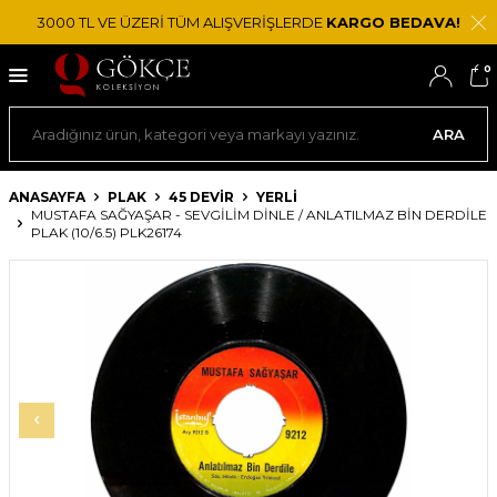
3000 TL VE ÜZERİ TÜM ALIŞVERİŞLERDE
KARGO BEDAVA!
0
ARA
ANASAYFA
PLAK
45 DEVIR
YERLI
MUSTAFA SAĞYAŞAR - SEVGILIM DINLE / ANLATILMAZ BIN DERDILE
PLAK (10/6.5) PLK26174