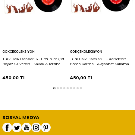
GÖKÇEKOLEKSIYON
GÖKÇEKOLEKSIYON
Türk Halk Dansları 6 - Erzurum Çift
Türk Halk Dansları 11 - Karadeniz
Beyaz Güvercin - Kavak & Tersine -
Horon Karma - Akçaabat Sallaması
Aşşahtan Gelirem 45′lik Plak (10/7)
& Sıksara - Kozangel 45′lik Plak
PLK27484
(10/7) PLK27483
450,00
TL
450,00
TL
SOSYAL MEDYA