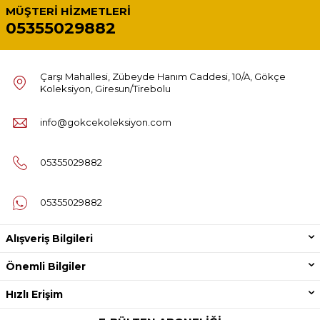
MÜŞTERI HIZMETLERI
05355029882
Çarşı Mahallesi, Zübeyde Hanım Caddesi, 10/A, Gökçe
Koleksiyon, Giresun/Tirebolu
info@gokcekoleksiyon.com
05355029882
05355029882
Alışveriş Bilgileri
Önemli Bilgiler
Hızlı Erişim