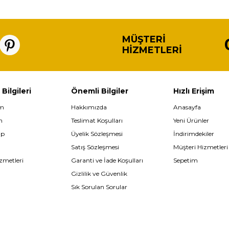
MÜŞTERI
HIZMETLERI
 Bilgileri
Önemli Bilgiler
Hızlı Erişim
im
Hakkımızda
Anasayfa
m
Teslimat Koşulları
Yeni Ürünler
ip
Üyelik Sözleşmesi
İndirimdekiler
Satış Sözleşmesi
Müşteri Hizmetleri
zmetleri
Garanti ve İade Koşulları
Sepetim
Gizlilik ve Güvenlik
Sık Sorulan Sorular