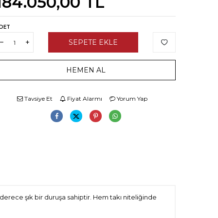
184.050,00
TL
DET
SEPETE EKLE
HEMEN AL
Tavsiye Et
Fiyat Alarmı
Yorum Yap
 derece şık bir duruşa sahiptir. Hem takı niteliğinde