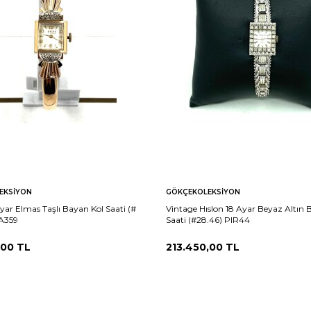
EKSIYON
GÖKÇEKOLEKSIYON
yar Elmas Taşlı Bayan Kol Saati (#
Vintage Hıslon 18 Ayar Beyaz Altın 
A359
Saati (#28.46) PIR44
,00
TL
213.450,00
TL