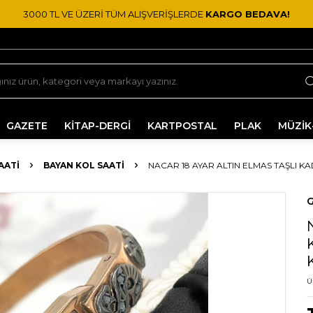
3000 TL VE ÜZERİ TÜM ALIŞVERİŞLERDE
KARGO BEDAVA!
GAZETE
KİTAP-DERGİ
KARTPOSTAL
PLAK
MÜZİK
AATI
BAYAN KOL SAATI
NACAR 18 AYAR ALTIN ELMAS TAŞLI KA
G
Ü