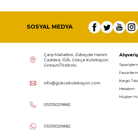
SOSYAL MEDYA
Çarşı Mahallesi, Zübeyde Hanım
Alışveriş
Caddesi, 10/A, Gökçe Koleksiyon,
Siparişler
Giresun/Tirebolu
Favorileri
Kargo Tak
info@gokcekoleksiyon.com
Hesabım
Müşteri Hi
05355029882
05355029882