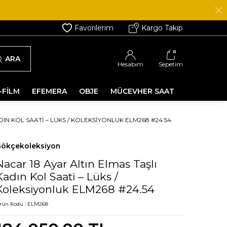
Favorilerim
Kargo Takip
0
ARA
Hesabım
Sepetim
-FİLM
EFEMERA
OBJE
MÜCEVHER SAAT
DIN KOL SAATI – LÜKS / KOLEKSIYONLUK ELM268 #24.54
ökçekoleksiyon
Nacar 18 Ayar Altın Elmas Taşlı
Kadın Kol Saati – Lüks /
Koleksiyonluk ELM268 #24.54
rün Kodu :
ELM268