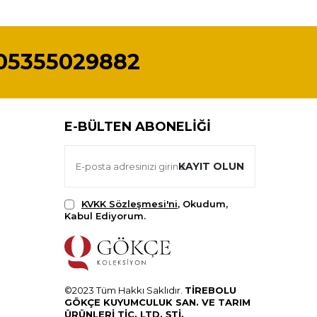
05355029882
E-BÜLTEN ABONELIĞI
KAYIT OLUN
KVKK Sözleşmesi'ni
, Okudum,
Kabul Ediyorum.
©2023 Tüm Hakkı Saklıdır.
TİREBOLU
GÖKÇE KUYUMCULUK SAN. VE TARIM
ÜRÜNLERİ TİC. LTD. ŞTİ.