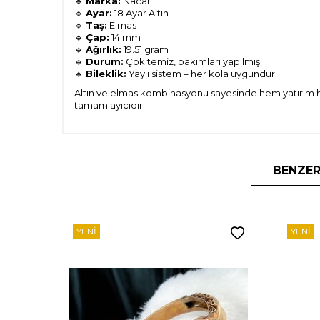
🔹
Marka:
Nacar
🔹
Ayar:
18 Ayar Altın
🔹
Taş:
Elmas
🔹
Çap:
14 mm
🔹
Ağırlık:
19.51 gram
🔹
Durum:
Çok temiz, bakımları yapılmış
🔹
Bileklik:
Yaylı sistem – her kola uygundur
Altın ve elmas kombinasyonu sayesinde hem yatırım hem
tamamlayıcıdır.
BENZER
YENI
YENI