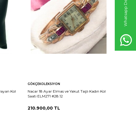
Whatsapp Destek Hattı
GÖKÇEKOLEKSIYON
GÖKÇEKO
Bayan Kol
Nacar 18 Ayar Elmas ve Yakut Taşlı Kadın Kol
Vintage Hı
Saati ELM271 #28.12
Kurmalı Ka
Koleksiy
210.900,00
TL
194.70