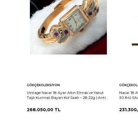
GÖKÇEKOLEKSIYON
GÖKÇEKOL
Vintage Nacar 18 Ayar Altın Elmas ve Yakut
Nacar 18 A
Taşlı Kurmalı Bayan Kol Saati – 28.22g | Antika
30.84) SA
/ Koleksiyonluk ELM366 #35.74
268.050,00
TL
231.300