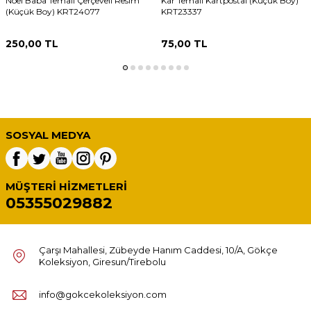
Noel Baba Temalı Çerçeveli Resim
Kar Temalı Kartpostal (Küçük Boy)
(Küçük Boy) KRT24077
KRT23337
250,00
TL
75,00
TL
SOSYAL MEDYA
MÜŞTERI HIZMETLERI
05355029882
Çarşı Mahallesi, Zübeyde Hanım Caddesi, 10/A, Gökçe
Koleksiyon, Giresun/Tirebolu
info@gokcekoleksiyon.com