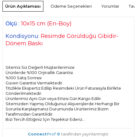
Ürün Açıklaması
Ödeme Seçenekleri
Yorumlar
Tavs
10
x15 cm
(En-Boy)
:
Ölçü
Kondisyonu:
Resimde Görüldüğü Gibidir-
Dönem Baskı
Sitemiz Siz Değerli Müşterilerimize
Ürünlerde %100 Orjinallık Garantisi.
%100 Satış Sonrası
Güven Garantisi Vermektedir.
Titizlikle Ekspertiz Edilip Resimdeki Ürün Faturasıyla Birlikte
Gönderilmektedir.
Ürünlerimiz Aynı Gün veya Ertesi Gün Kargo Edilir.
Sitemizden Yapmış Olduğunuz Alışverişlerde Herhangi Bir
Sorunla Karşılaşmanız Durumunda Ürünlerimiz Bizim
Tarafımızdan Garantilidir.
Bizi Tercih Ettiğiniz İçin Teşekkür Ederiz...
Connect
Prof ©
tarafından yayınlanmıştır.