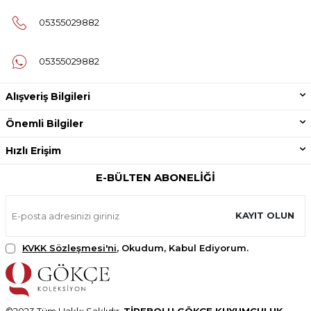
05355029882
05355029882
Alışveriş Bilgileri
Önemli Bilgiler
Hızlı Erişim
E-BÜLTEN ABONELIĞI
KAYIT OLUN
KVKK Sözleşmesi'ni
, Okudum, Kabul Ediyorum.
©2023 Tüm Hakkı Saklıdır.
TİREBOLU GÖKÇE KUYUMCULUK